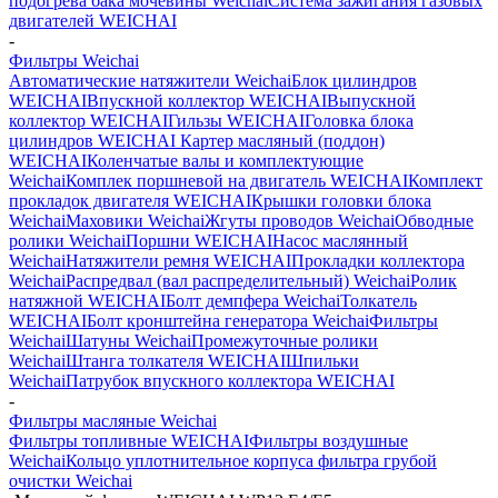
подогрева бака мочевины Weichai
Система зажигания газовых
двигателей WEICHAI
-
Фильтры Weichai
Автоматические натяжители Weichai
Блок цилиндров
WEICHAI
Впускной коллектор WEICHAI
Выпускной
коллектор WEICHAI
Гильзы WEICHAI
Головка блока
цилиндров WEICHAI
Картер масляный (поддон)
WEICHAI
Коленчатые валы и комплектующие
Weichai
Комплек поршневой на двигатель WEICHAI
Комплект
прокладок двигателя WEICHAI
Крышки головки блока
Weichai
Маховики Weichai
Жгуты проводов Weichai
Обводные
ролики Weichai
Поршни WEICHAI
Насос маслянный
Weichai
Натяжители ремня WEICHAI
Прокладки коллектора
Weichai
Распредвал (вал распределительный) Weichai
Ролик
натяжной WEICHAI
Болт демпфера Weichai
Толкатель
WEICHAI
Болт кронштейна генератора Weichai
Фильтры
Weichai
Шатуны Weichai
Промежуточные ролики
Weichai
Штанга толкателя WEICHAI
Шпильки
Weichai
Патрубок впускного коллектора WEICHAI
-
Фильтры масляные Weichai
Фильтры топливные WEICHAI
Фильтры воздушные
Weichai
Кольцо уплотнительное корпуса фильтра грубой
очистки Weichai