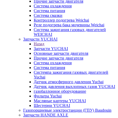
Прочие запчасти двигателя
Система охлаждения
Система питания
Система смазки
Контроллер подогрева Weichai
Реле подогрева бака мочевины Weichai
Система зажигания газовых двигателей
WEICHAI
Запчасти YUCHAI
Назад
Запчасти YUCHAI
Основные запчасти двигателя
Прочие запчасти двигателя
Система охлаждения
Система питания
Системпа зажигания газовых двигателей
Yuchai
Датчик атмосферного давления Yuchai
Датчик давления выхлопных газов YUCHAI
газобаллонное оборудование
Фильтра Yuchai
Масляные картеры YUCHAI
Шестерни YUCHAI
Газопоршневые электростанции (ГПУ) Baudouin
Запчасти HANDE AXLE