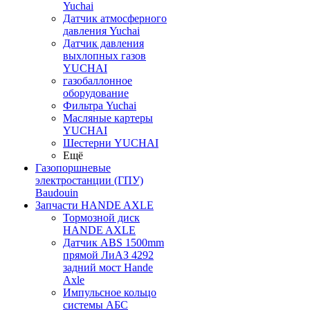
Yuchai
Датчик атмосферного
давления Yuchai
Датчик давления
выхлопных газов
YUCHAI
газобаллонное
оборудование
Фильтра Yuchai
Масляные картеры
YUCHAI
Шестерни YUCHAI
Ещё
Газопоршневые
электростанции (ГПУ)
Baudouin
Запчасти HANDE AXLE
Тормозной диск
HANDE AXLE
Датчик ABS 1500mm
прямой ЛиАЗ 4292
задний мост Hande
Axle
Импульсное кольцо
системы АБС