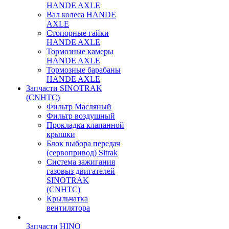
HANDE AXLE
Вал колеса HANDE
AXLE
Стопорные гайки
HANDE AXLE
Тормозные камеры
HANDE AXLE
Тормозные барабаны
HANDE AXLE
Запчасти SINOTRAK
(CNHTC)
Фильтр Масляный
Фильтр воздушный
Прокладка клапанной
крышки
Блок выбора передач
(сервопривод) Sitrak
Система зажигания
газовыз двигателей
SINOTRAK
(CNHTC)
Крыльчатка
вентилятора
Запчасти HINO