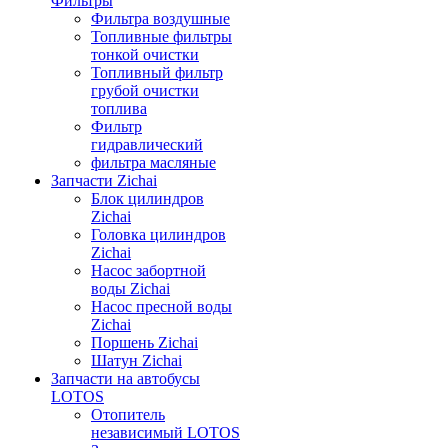
Фильтры
Фильтра воздушные
Топливные фильтры
тонкой очистки
Топливный фильтр
грубой очистки
топлива
Фильтр
гидравлический
фильтра масляные
Запчасти Zichai
Блок цилиндров
Zichai
Головка цилиндров
Zichai
Насос забортной
воды Zichai
Насос пресной воды
Zichai
Поршень Zichai
Шатун Zichai
Запчасти на автобусы
LOTOS
Отопитель
независимый LOTOS