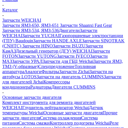
-
Каталог
-
Запчасти WEICHAI
Запчасти ЯМЗ-650, ЯМЗ-651
Запчасти Shaanxi Fast Gear
Запчасти ЯМЗ-534, ЯМЗ-536
Двигатели
Запчасти
WEICHAI
Запчасти YUCHAI
Газопоршневые электростанции
(ГПУ) Baudouin
Запчасти HANDE AXLE
Запчасти SINOTRAK
(CNHTC)
Запчасти HINO
Запчасти ISUZU
Запчасти
КамАЗ
Дизельный генератор (ДГУ) WEICHAI
Запчасти
FOTON
Запчасти YUTONG
Запчасти IVECO
Запчасти
МАЗ
Запчасти УРАЛ
Запчасти для ГБЦ Weichai
Запчасти ЯМЗ,
ТМЗ (V-образные)
Спецпредложение
Топливная
аппаратура
Аналоги
Фильтры
Запчасти Zichai
Запчасти на
автобусы LOTOS
Запчасти на двигатель CUMMINS
Запчасти
для двигателей Jichai
Компрессоры
кондиционера
Радиаторы
Двигатели CUMMINS
-
Основные запчасти двигателя
Комплект инструмента для ремонта двигателей
WEICHAI
Глушитель нейтрализатор Weichai
Датчик
температуры Weichai
Основные запчасти двигателя
Прочие
запчасти двигателя
Система охлаждения
Система
питания
Система смазки
Контроллер подогрева Weichai
Реле