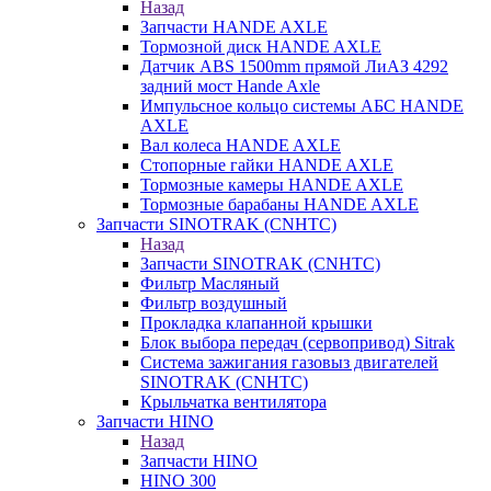
Назад
Запчасти HANDE AXLE
Тормозной диск HANDE AXLE
Датчик ABS 1500mm прямой ЛиАЗ 4292
задний мост Hande Axle
Импульсное кольцо системы АБС HANDE
AXLE
Вал колеса HANDE AXLE
Стопорные гайки HANDE AXLE
Тормозные камеры HANDE AXLE
Тормозные барабаны HANDE AXLE
Запчасти SINOTRAK (CNHTC)
Назад
Запчасти SINOTRAK (CNHTC)
Фильтр Масляный
Фильтр воздушный
Прокладка клапанной крышки
Блок выбора передач (сервопривод) Sitrak
Система зажигания газовыз двигателей
SINOTRAK (CNHTC)
Крыльчатка вентилятора
Запчасти HINO
Назад
Запчасти HINO
HINO 300