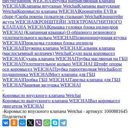
шестигранник WEICHAI
Втулка направляющая клапана
WEICHAI
Клапаны впускные Weichai
Клапаны выпускные
Weichai
Коромысло клапана WEICHAI
Кронштейн EVB в
сборе (Скоба рокера толкателя стальная) Weichai
Кронштейн
жгута WEICHAI
КРОНШТЕЙН ЭЛЕКТРОМАГНИТНОГО
КЛАПАНА WEICHAI
Крышка головки блока цилиндров
WEICHAI (Клапанная крышка)
О-образного резинового
уплотнительного кольца WEICHAI
Позиционирующая втулка
WEICHAI
Прокладка головки блока цилинда
WEICHAI
Пружина клапана WEICHAI
Сальник клапана
(маслосъемный колпачек) Weichai
Седло вала коромысел
WEICHAI
Сухарь клапана WEICHAI
Трубка маслянная на ГБЦ
WEICHAI
Уплотнительное кольцо WEICHAI
Штифт опоры
оси коромысел WEICHAI
Трубка пароотводная Weichai
Болт
подшипника WEICHAI
Мост клапана для ГБЦ
WEICHAI
Пробка ГБЦ WEICHAI
Тарелка клапана для ГБЦ
WEICHAI
Чашевая заглушка WEICHAI
-
Коромысло впускного клапана Weichai
Коромысло выпускного клапана WEICHAI
Вал коромысел
двигателя WEICHAI
-
Коромысло впускного клапана Weichai - артикул: 1000881645
Поделиться