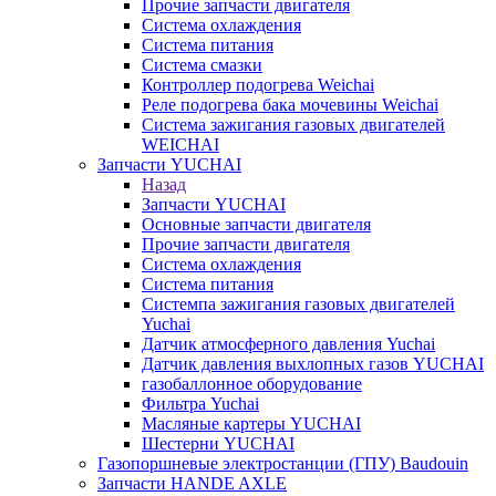
Прочие запчасти двигателя
Система охлаждения
Система питания
Система смазки
Контроллер подогрева Weichai
Реле подогрева бака мочевины Weichai
Система зажигания газовых двигателей
WEICHAI
Запчасти YUCHAI
Назад
Запчасти YUCHAI
Основные запчасти двигателя
Прочие запчасти двигателя
Система охлаждения
Система питания
Системпа зажигания газовых двигателей
Yuchai
Датчик атмосферного давления Yuchai
Датчик давления выхлопных газов YUCHAI
газобаллонное оборудование
Фильтра Yuchai
Масляные картеры YUCHAI
Шестерни YUCHAI
Газопоршневые электростанции (ГПУ) Baudouin
Запчасти HANDE AXLE