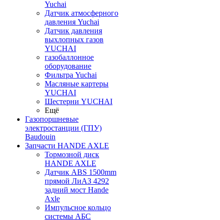
Yuchai
Датчик атмосферного
давления Yuchai
Датчик давления
выхлопных газов
YUCHAI
газобаллонное
оборудование
Фильтра Yuchai
Масляные картеры
YUCHAI
Шестерни YUCHAI
Ещё
Газопоршневые
электростанции (ГПУ)
Baudouin
Запчасти HANDE AXLE
Тормозной диск
HANDE AXLE
Датчик ABS 1500mm
прямой ЛиАЗ 4292
задний мост Hande
Axle
Импульсное кольцо
системы АБС