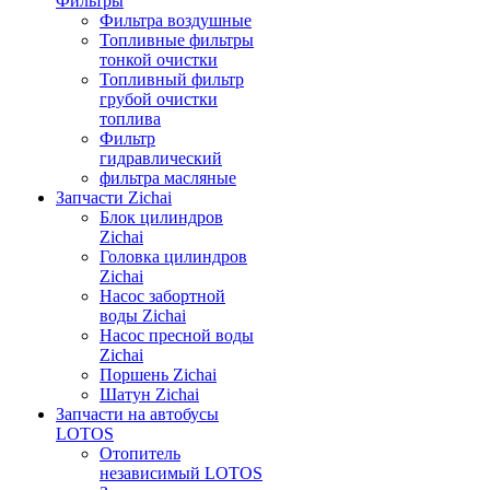
Фильтры
Фильтра воздушные
Топливные фильтры
тонкой очистки
Топливный фильтр
грубой очистки
топлива
Фильтр
гидравлический
фильтра масляные
Запчасти Zichai
Блок цилиндров
Zichai
Головка цилиндров
Zichai
Насос забортной
воды Zichai
Насос пресной воды
Zichai
Поршень Zichai
Шатун Zichai
Запчасти на автобусы
LOTOS
Отопитель
независимый LOTOS