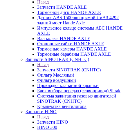
Назад
Запчасти HANDE AXLE
Тормозной диск HANDE AXLE
Датчик ABS 1500mm прямой ЛиАЗ 4292
задний мост Hande Axle
Импульсное кольцо системы АБС HANDE
AXLE
Вал колеса HANDE AXLE
Стопорные гайки HANDE AXLE
Тормозные камеры HANDE AXLE
Тормозные барабаны HANDE AXLE
Запчасти SINOTRAK (CNHTC)
Назад
Запчасти SINOTRAK (CNHTC)
Фильтр Масляный
Фильтр воздушный
Прокладка клапанной крышки
Блок выбора передач (сервопривод) Sitrak
Система зажигания газовыз двигателей
SINOTRAK (CNHTC)
Крыльчатка вентилятора
Запчасти HINO
Назад
Запчасти HINO
HINO 300