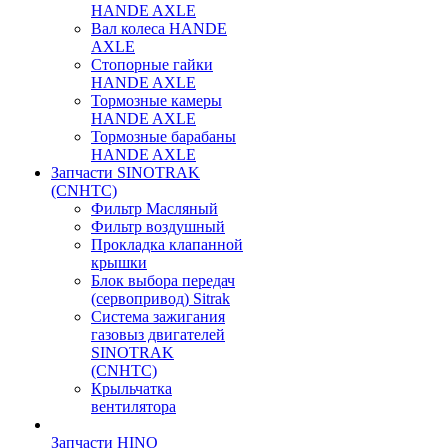
HANDE AXLE
Вал колеса HANDE
AXLE
Стопорные гайки
HANDE AXLE
Тормозные камеры
HANDE AXLE
Тормозные барабаны
HANDE AXLE
Запчасти SINOTRAK
(CNHTC)
Фильтр Масляный
Фильтр воздушный
Прокладка клапанной
крышки
Блок выбора передач
(сервопривод) Sitrak
Система зажигания
газовыз двигателей
SINOTRAK
(CNHTC)
Крыльчатка
вентилятора
Запчасти HINO