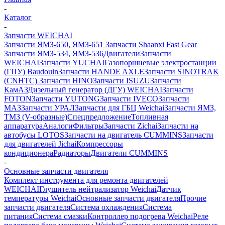
-
Каталог
-
Запчасти WEICHAI
Запчасти ЯМЗ-650, ЯМЗ-651
Запчасти Shaanxi Fast Gear
Запчасти ЯМЗ-534, ЯМЗ-536
Двигатели
Запчасти
WEICHAI
Запчасти YUCHAI
Газопоршневые электростанции
(ГПУ) Baudouin
Запчасти HANDE AXLE
Запчасти SINOTRAK
(CNHTC)
Запчасти HINO
Запчасти ISUZU
Запчасти
КамАЗ
Дизельный генератор (ДГУ) WEICHAI
Запчасти
FOTON
Запчасти YUTONG
Запчасти IVECO
Запчасти
МАЗ
Запчасти УРАЛ
Запчасти для ГБЦ Weichai
Запчасти ЯМЗ,
ТМЗ (V-образные)
Спецпредложение
Топливная
аппаратура
Аналоги
Фильтры
Запчасти Zichai
Запчасти на
автобусы LOTOS
Запчасти на двигатель CUMMINS
Запчасти
для двигателей Jichai
Компрессоры
кондиционера
Радиаторы
Двигатели CUMMINS
-
Основные запчасти двигателя
Комплект инструмента для ремонта двигателей
WEICHAI
Глушитель нейтрализатор Weichai
Датчик
температуры Weichai
Основные запчасти двигателя
Прочие
запчасти двигателя
Система охлаждения
Система
питания
Система смазки
Контроллер подогрева Weichai
Реле