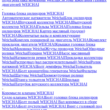
подогрева бака мочевины Weichai
Система зажигания газовых
двигателей WEICHAI
-
Головка блока цилиндров WEICHAI
Автоматические натяжители Weichai
Блок цилиндров
WEICHAI
Впускной коллектор WEICHAI
Выпускной
коллектор WEICHAI
Гильзы WEICHAI
Головка блока
цилиндров WEICHAI
Картер масляный (поддон)
WEICHAI
Коленчатые валы и комплектующие
Weichai
Комплек поршневой на двигатель WEICHAI
Комплект
прокладок двигателя WEICHAI
Крышки головки блока
Weichai
Маховики Weichai
Жгуты проводов Weichai
Обводные
ролики Weichai
Поршни WEICHAI
Насос маслянный
Weichai
Натяжители ремня WEICHAI
Прокладки коллектора
Weichai
Распредвал (вал распределительный) Weichai
Ролик
натяжной WEICHAI
Болт демпфера Weichai
Толкатель
WEICHAI
Болт кронштейна генератора Weichai
Фильтры
Weichai
Шатуны Weichai
Промежуточные ролики
Weichai
Штанга толкателя WEICHAI
Шпильки
Weichai
Патрубок впускного коллектора WEICHAI
-
Коромысло клапана WEICHAI
Cедло клапана WEICHAI
Болт головки блока цилиндров
WEICHAI
Болт полый WEICHAI
Вал коромысел в сборе
WEICHAi
Болт пустотелый WEICHAI
Винт с головкой под