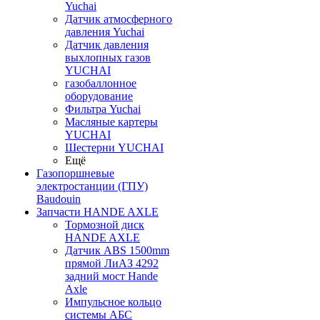
Yuchai
Датчик атмосферного
давления Yuchai
Датчик давления
выхлопных газов
YUCHAI
газобаллонное
оборудование
Фильтра Yuchai
Масляные картеры
YUCHAI
Шестерни YUCHAI
Ещё
Газопоршневые
электростанции (ГПУ)
Baudouin
Запчасти HANDE AXLE
Тормозной диск
HANDE AXLE
Датчик ABS 1500mm
прямой ЛиАЗ 4292
задний мост Hande
Axle
Импульсное кольцо
системы АБС