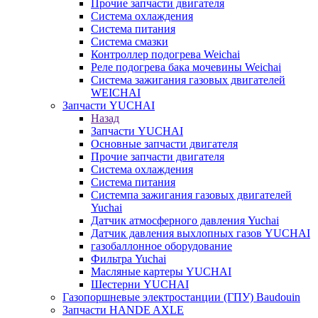
Прочие запчасти двигателя
Система охлаждения
Система питания
Система смазки
Контроллер подогрева Weichai
Реле подогрева бака мочевины Weichai
Система зажигания газовых двигателей
WEICHAI
Запчасти YUCHAI
Назад
Запчасти YUCHAI
Основные запчасти двигателя
Прочие запчасти двигателя
Система охлаждения
Система питания
Системпа зажигания газовых двигателей
Yuchai
Датчик атмосферного давления Yuchai
Датчик давления выхлопных газов YUCHAI
газобаллонное оборудование
Фильтра Yuchai
Масляные картеры YUCHAI
Шестерни YUCHAI
Газопоршневые электростанции (ГПУ) Baudouin
Запчасти HANDE AXLE