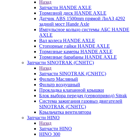
Назад
Запчасти HANDE AXLE
Тормозной диск HANDE AXLE
Датчик ABS 1500mm прямой ЛиАЗ 4292
задний мост Hande Axle
Импульсное кольцо системы АБС HANDE
AXLE
Вал колеса HANDE AXLE
Стопорные гайки HANDE AXLE
Тормозные камеры HANDE AXLE
Тормозные барабаны HANDE AXLE
Запчасти SINOTRAK (CNHTC)
Назад
Запчасти SINOTRAK (CNHTC)
Фильтр Масляный
Фильтр воздушный
Прокладка клапанной крышки
Блок выбора передач (сервопривод) Sitrak
Система зажигания газовыз двигателей
SINOTRAK (CNHTC)
Крыльчатка вентилятора
Запчасти HINO
Назад
Запчасти HINO
HINO 300