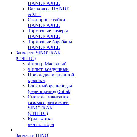
HANDE AXLE
Вал колеса HANDE
AXLE
Стопорные гайки
HANDE AXLE
Тормозные камеры
HANDE AXLE
Тормозные барабаны
HANDE AXLE
Запчасти SINOTRAK
(CNHTC)
Фильтр Масляный
Фильтр воздушный
Прокладка клапанной
крышки
Блок выбора передач
(сервопривод) Sitrak
Система зажигания
газовыз двигателей
SINOTRAK
(CNHTC)
Крыльчатка
вентилятора
Запчасти HINO