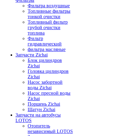
Фильтры
Фильтра воздушные
Топливные фильтры
тонкой очистки
Топливный фильтр
грубой очистки
топлива
Фильтр
гидравлический
фильтра масляные
Запчасти Zichai
Блок цилиндров
Zichai
Головка цилиндров
Zichai
Насос забортной
воды Zichai
Насос пресной воды
Zichai
Поршень Zichai
Шатун Zichai
Запчасти на автобусы
LOTOS
Отопитель
независимый LOTOS