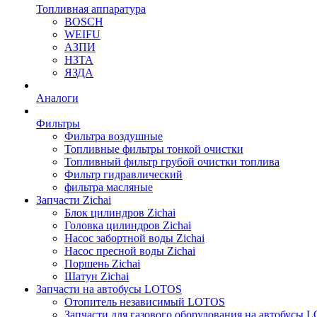
Топливная аппаратура
BOSCH
WEIFU
АЗПИ
НЗТА
ЯЗДА
Аналоги
Фильтры
Фильтра воздушные
Топливные фильтры тонкой очистки
Топливный фильтр грубой очистки топлива
Фильтр гидравлический
фильтра масляные
Запчасти Zichai
Блок цилиндров Zichai
Головка цилиндров Zichai
Насос забортной воды Zichai
Насос пресной воды Zichai
Поршень Zichai
Шатун Zichai
Запчасти на автобусы LOTOS
Отопитель независимый LOTOS
Запчасти для газового оборудования на автобусы