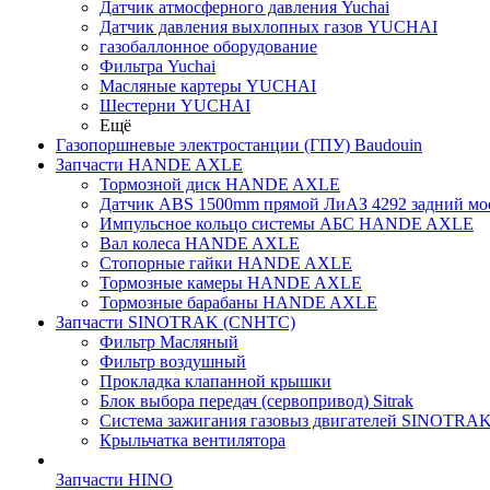
Датчик атмосферного давления Yuchai
Датчик давления выхлопных газов YUCHAI
газобаллонное оборудование
Фильтра Yuchai
Масляные картеры YUCHAI
Шестерни YUCHAI
Ещё
Газопоршневые электростанции (ГПУ) Baudouin
Запчасти HANDE AXLE
Тормозной диск HANDE AXLE
Датчик ABS 1500mm прямой ЛиАЗ 4292 задний мос
Импульсное кольцо системы АБС HANDE AXLE
Вал колеса HANDE AXLE
Стопорные гайки HANDE AXLE
Тормозные камеры HANDE AXLE
Тормозные барабаны HANDE AXLE
Запчасти SINOTRAK (CNHTC)
Фильтр Масляный
Фильтр воздушный
Прокладка клапанной крышки
Блок выбора передач (сервопривод) Sitrak
Система зажигания газовыз двигателей SINOTRA
Крыльчатка вентилятора
Запчасти HINO