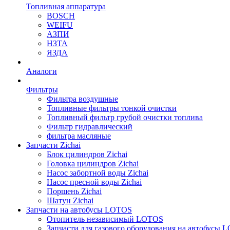
Топливная аппаратура
BOSCH
WEIFU
АЗПИ
НЗТА
ЯЗДА
Аналоги
Фильтры
Фильтра воздушные
Топливные фильтры тонкой очистки
Топливный фильтр грубой очистки топлива
Фильтр гидравлический
фильтра масляные
Запчасти Zichai
Блок цилиндров Zichai
Головка цилиндров Zichai
Насос забортной воды Zichai
Насос пресной воды Zichai
Поршень Zichai
Шатун Zichai
Запчасти на автобусы LOTOS
Отопитель независимый LOTOS
Запчасти для газового оборудования на автобусы