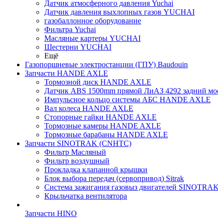
Датчик атмосферного давления Yuchai
Датчик давления выхлопных газов YUCHAI
газобаллонное оборудование
Фильтра Yuchai
Масляные картеры YUCHAI
Шестерни YUCHAI
Ещё
Газопоршневые электростанции (ГПУ) Baudouin
Запчасти HANDE AXLE
Тормозной диск HANDE AXLE
Датчик ABS 1500mm прямой ЛиАЗ 4292 задний мос
Импульсное кольцо системы АБС HANDE AXLE
Вал колеса HANDE AXLE
Стопорные гайки HANDE AXLE
Тормозные камеры HANDE AXLE
Тормозные барабаны HANDE AXLE
Запчасти SINOTRAK (CNHTC)
Фильтр Масляный
Фильтр воздушный
Прокладка клапанной крышки
Блок выбора передач (сервопривод) Sitrak
Система зажигания газовыз двигателей SINOTRA
Крыльчатка вентилятора
Запчасти HINO