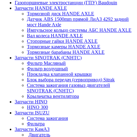
Газопоршневые электростанции (ГПУ) Baudouin
Запчасти HANDE AXLE
Тормозной диск HANDE AXLE
Датчик ABS 1500mm прямой ЛиАЗ 4292 задний
мост Hande Axle
Импульсное кольцо системы АБС HANDE AXLE
Вал колеса HANDE AXLE
Стопорные гайки HANDE AXLE
Тормозные камеры HANDE AXLE
Тормозные барабаны HANDE AXLE
Запчасти SINOTRAK (CNHTC)
Фильтр Масляный
Фильтр воздушный
Прокладка клапанной крышки
Блок выбора передач (сервопривод) Sitrak
Система зажигания газовыз двигателей
SINOTRAK (CNHTC)
Крыльчатка вентилятора
Запчасти HINO
HINO 300
Запчасти ISUZU
Система зажигания
Фильтра
Запчасти КамАЗ
Двигатель