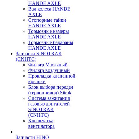
HANDE AXLE
Вал колеса HANDE
AXLE
Стопорные гайки
HANDE AXLE
Тормозные камеры
HANDE AXLE
Тормозные барабаны
HANDE AXLE
Запчасти SINOTRAK
(CNHTC)
Фильтр Масляный
Фильтр воздушный
Прокладка клапанной
крышки
Блок выбора передач
(сервопривод) Sitrak
Система зажигания
газовыз двигателей
SINOTRAK
(CNHTC)
Крыльчатка
вентилятора
Запчасти HINO