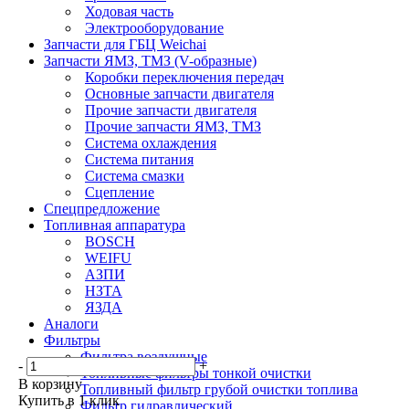
Ходовая часть
Электрооборудование
Запчасти для ГБЦ Weichai
Запчасти ЯМЗ, ТМЗ (V-образные)
Коробки переключения передач
Основные запчасти двигателя
Прочие запчасти двигателя
Прочие запчасти ЯМЗ, ТМЗ
Система охлаждения
Система питания
Система смазки
Сцепление
Спецпредложение
Топливная аппаратура
BOSCH
WEIFU
АЗПИ
НЗТА
ЯЗДА
Аналоги
Фильтры
Фильтра воздушные
-
+
Топливные фильтры тонкой очистки
В корзину
Топливный фильтр грубой очистки топлива
Купить в 1 клик
Фильтр гидравлический