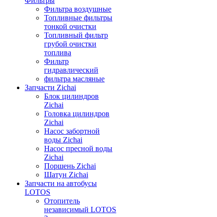
Фильтры
Фильтра воздушные
Топливные фильтры
тонкой очистки
Топливный фильтр
грубой очистки
топлива
Фильтр
гидравлический
фильтра масляные
Запчасти Zichai
Блок цилиндров
Zichai
Головка цилиндров
Zichai
Насос забортной
воды Zichai
Насос пресной воды
Zichai
Поршень Zichai
Шатун Zichai
Запчасти на автобусы
LOTOS
Отопитель
независимый LOTOS