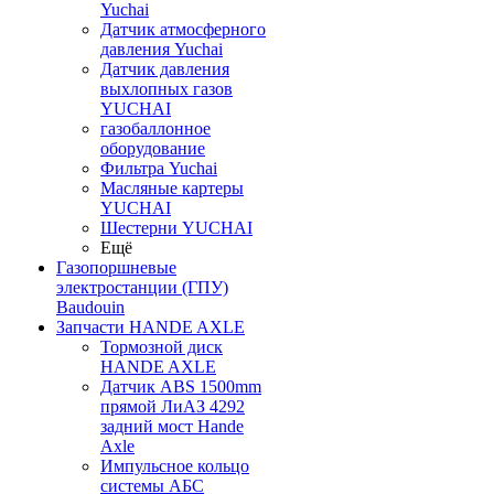
Yuchai
Датчик атмосферного
давления Yuchai
Датчик давления
выхлопных газов
YUCHAI
газобаллонное
оборудование
Фильтра Yuchai
Масляные картеры
YUCHAI
Шестерни YUCHAI
Ещё
Газопоршневые
электростанции (ГПУ)
Baudouin
Запчасти HANDE AXLE
Тормозной диск
HANDE AXLE
Датчик ABS 1500mm
прямой ЛиАЗ 4292
задний мост Hande
Axle
Импульсное кольцо
системы АБС