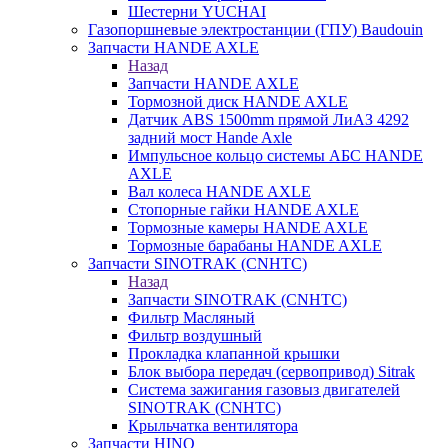
Шестерни YUCHAI
Газопоршневые электростанции (ГПУ) Baudouin
Запчасти HANDE AXLE
Назад
Запчасти HANDE AXLE
Тормозной диск HANDE AXLE
Датчик ABS 1500mm прямой ЛиАЗ 4292
задний мост Hande Axle
Импульсное кольцо системы АБС HANDE
AXLE
Вал колеса HANDE AXLE
Стопорные гайки HANDE AXLE
Тормозные камеры HANDE AXLE
Тормозные барабаны HANDE AXLE
Запчасти SINOTRAK (CNHTC)
Назад
Запчасти SINOTRAK (CNHTC)
Фильтр Масляный
Фильтр воздушный
Прокладка клапанной крышки
Блок выбора передач (сервопривод) Sitrak
Система зажигания газовыз двигателей
SINOTRAK (CNHTC)
Крыльчатка вентилятора
Запчасти HINO