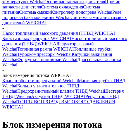
температуры Weichai
Основные запчасти двигателя
Прочие
запчасти двигателя
Система охлаждения
Система
питания
Система смазки
Контроллер подогрева Weichai
Реле
подогрева бака мочевины Weichai
Система зажигания газовых
двигателей WEICHAI
-
Насос топливный высокого давления (ТНВД)WEICHAI
Блок газовых форсунок WEICHAI
Насос топливный высокого
давления (ТНВД)WEICHAI
Редуктор газовый
Weichai
Топливная рампа WEICHAI
Топливные трубки
Weichai
Турбокомпрессоры Weichai
Катушки зажигания
Weichai
Форсунки топливные Weichai
Дроссельная заслонка
Weichai
-
Блок измерения потока WEICHAI
Клапан обратки перепускной Weichai
Масляная трубка ТНВД
Weichai
Кольцо уплотнительное ТНВД
Weichai
Предохранительный клапан ТНВД Weichai
Шестерня
ТНВД Weichai
Актуатор ТНВД WEICHAI
Регулятор ТНВД
Weichai
ТОПЛИВОПРОВОД ВЫСОКОГО ДАВЛЕНИЯ
WEICHAI
Блок измерения потока