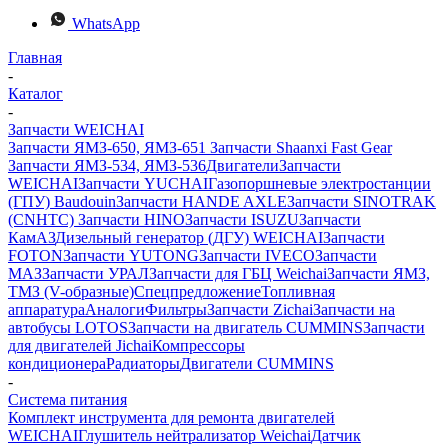
WhatsApp
Главная
-
Каталог
-
Запчасти WEICHAI
Запчасти ЯМЗ-650, ЯМЗ-651
Запчасти Shaanxi Fast Gear
Запчасти ЯМЗ-534, ЯМЗ-536
Двигатели
Запчасти
WEICHAI
Запчасти YUCHAI
Газопоршневые электростанции
(ГПУ) Baudouin
Запчасти HANDE AXLE
Запчасти SINOTRAK
(CNHTC)
Запчасти HINO
Запчасти ISUZU
Запчасти
КамАЗ
Дизельный генератор (ДГУ) WEICHAI
Запчасти
FOTON
Запчасти YUTONG
Запчасти IVECO
Запчасти
МАЗ
Запчасти УРАЛ
Запчасти для ГБЦ Weichai
Запчасти ЯМЗ,
ТМЗ (V-образные)
Спецпредложение
Топливная
аппаратура
Аналоги
Фильтры
Запчасти Zichai
Запчасти на
автобусы LOTOS
Запчасти на двигатель CUMMINS
Запчасти
для двигателей Jichai
Компрессоры
кондиционера
Радиаторы
Двигатели CUMMINS
-
Система питания
Комплект инструмента для ремонта двигателей
WEICHAI
Глушитель нейтрализатор Weichai
Датчик