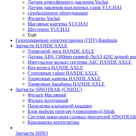
Датчик атмосферного давления Yuchai
Датчик давления выхлопных газов YUCHAI
газобаллонное оборудование
Фильтра Yuchai
Масляные картеры YUCHAI
Шестерни YUCHAI
Ещё
Газопоршневые электростанции (ГПУ) Baudouin
Запчасти HANDE AXLE
Тормозной диск HANDE AXLE
Датчик ABS 1500mm прямой ЛиАЗ 4292 задний мос
Импульсное кольцо системы АБС HANDE AXLE
Вал колеса HANDE AXLE
Стопорные гайки HANDE AXLE
Тормозные камеры HANDE AXLE
Тормозные барабаны HANDE AXLE
Запчасти SINOTRAK (CNHTC)
Фильтр Масляный
Фильтр воздушный
Прокладка клапанной крышки
Блок выбора передач (сервопривод) Sitrak
Система зажигания газовыз двигателей SINOTRA
Крыльчатка вентилятора
Запчасти HINO