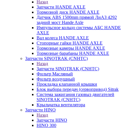
Назад
Запчасти HANDE AXLE
Тормозной диск HANDE AXLE
Датчик ABS 1500mm прямой ЛиАЗ 4292
задний мост Hande Axle
Импульсное кольцо системы АБС HANDE
AXLE
Вал колеса HANDE AXLE
Стопорные гайки HANDE AXLE
Тормозные камеры HANDE AXLE
Тормозные барабаны HANDE AXLE
Запчасти SINOTRAK (CNHTC)
Назад
Запчасти SINOTRAK (CNHTC)
Фильтр Масляный
Фильтр воздушный
Прокладка клапанной крышки
Блок выбора передач (сервопривод) Sitrak
Система зажигания газовыз двигателей
SINOTRAK (CNHTC)
Крыльчатка вентилятора
Запчасти HINO
Назад
Запчасти HINO
HINO 300