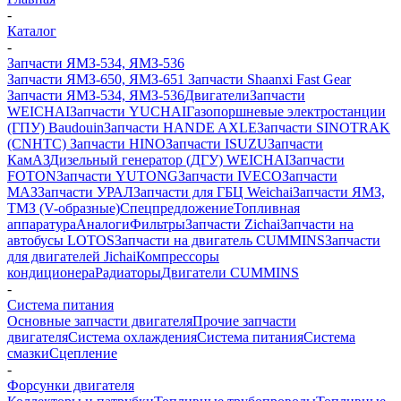
-
Каталог
-
Запчасти ЯМЗ-534, ЯМЗ-536
Запчасти ЯМЗ-650, ЯМЗ-651
Запчасти Shaanxi Fast Gear
Запчасти ЯМЗ-534, ЯМЗ-536
Двигатели
Запчасти
WEICHAI
Запчасти YUCHAI
Газопоршневые электростанции
(ГПУ) Baudouin
Запчасти HANDE AXLE
Запчасти SINOTRAK
(CNHTC)
Запчасти HINO
Запчасти ISUZU
Запчасти
КамАЗ
Дизельный генератор (ДГУ) WEICHAI
Запчасти
FOTON
Запчасти YUTONG
Запчасти IVECO
Запчасти
МАЗ
Запчасти УРАЛ
Запчасти для ГБЦ Weichai
Запчасти ЯМЗ,
ТМЗ (V-образные)
Спецпредложение
Топливная
аппаратура
Аналоги
Фильтры
Запчасти Zichai
Запчасти на
автобусы LOTOS
Запчасти на двигатель CUMMINS
Запчасти
для двигателей Jichai
Компрессоры
кондиционера
Радиаторы
Двигатели CUMMINS
-
Система питания
Основные запчасти двигателя
Прочие запчасти
двигателя
Система охлаждения
Система питания
Система
смазки
Сцепление
-
Форсунки двигателя