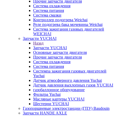
Прочие запчасти двигателя
Система охлаждения
Система питания
Система смазки
Контроллер подогрева Weichai
Реле подогрева бака мочевины Weichai
Система зажигания газовых двигателей
WEICHAI
Запчасти YUCHAI
Назад
Запчасти YUCHAI
Основные запчасти двигателя
Прочие запчасти двигателя
Система охлаждения
Система питания
Системпа зажигания газовых двигателей
Yuchai
Датчик атмосферного давления Yuchai
Датчик давления выхлопных газов YUCHAI
газобаллонное оборудование
Фильтра Yuchai
Масляные картеры YUCHAI
Шестерни YUCHAI
Газопоршневые электростанции (ГПУ) Baudouin
Запчасти HANDE AXLE