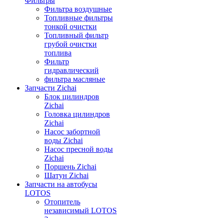
Фильтры
Фильтра воздушные
Топливные фильтры
тонкой очистки
Топливный фильтр
грубой очистки
топлива
Фильтр
гидравлический
фильтра масляные
Запчасти Zichai
Блок цилиндров
Zichai
Головка цилиндров
Zichai
Насос забортной
воды Zichai
Насос пресной воды
Zichai
Поршень Zichai
Шатун Zichai
Запчасти на автобусы
LOTOS
Отопитель
независимый LOTOS