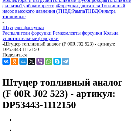
Коллекторы и патрубки
Топливные трубопроводы
Топливные
фильтры
Турбокомпрессор
Форсунки двигателя
Топливный
насос высокого давления (ТНВД)
Рампа
ТНВД
Фильтра
топливные
-
Штуцеры форсунки
Распылители форсунки
Ремкомлекты форсунки
Кольца
уплотнительные форсунки
-
Штуцер топливный аналог (F 00R J02 523) - артикул:
DP53443-1112150
Поделиться
Штуцер топливный аналог
(F 00R J02 523) - артикул:
DP53443-1112150