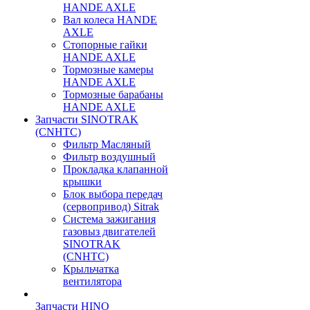
HANDE AXLE
Вал колеса HANDE
AXLE
Стопорные гайки
HANDE AXLE
Тормозные камеры
HANDE AXLE
Тормозные барабаны
HANDE AXLE
Запчасти SINOTRAK
(CNHTC)
Фильтр Масляный
Фильтр воздушный
Прокладка клапанной
крышки
Блок выбора передач
(сервопривод) Sitrak
Система зажигания
газовыз двигателей
SINOTRAK
(CNHTC)
Крыльчатка
вентилятора
Запчасти HINO