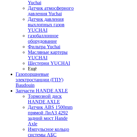
Yuchai
Датчик атмосферного
давления Yuchai
Датчик давления
выхлопных газов
YUCHAI
газобаллонное
оборудование
Фильтра Yuchai
Масляные картеры
YUCHAI
Шестерни YUCHAI
Ещё
Газопоршневые
электростанции (ГПУ)
Baudouin
Запчасти HANDE AXLE
Тормозной диск
HANDE AXLE
Датчик ABS 1500mm
прямой ЛиАЗ 4292
задний мост Hande
Axle
Импульсное кольцо
системы АБС