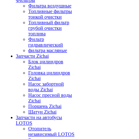
Фильтры
Фильтра воздушные
Топливные фильтры
тонкой очистки
Топливный фильтр
грубой очистки
топлива
Фильтр
гидравлический
фильтра масляные
Запчасти Zichai
Блок цилиндров
Zichai
Головка цилиндров
Zichai
Насос забортной
воды Zichai
Насос пресной воды
Zichai
Поршень Zichai
Шатун Zichai
Запчасти на автобусы
LOTOS
Отопитель
независимый LOTOS