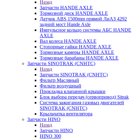
Назад
Запчасти HANDE AXLE
Тормозной диск HANDE AXLE
Датчик ABS 1500mm прямой ЛиАЗ 4292
задний мост Hande Axle
Импульсное кольцо системы АБС HANDE
AXLE
Вал колеса HANDE AXLE
Стопорные гайки HANDE AXLE
Тормозные камеры HANDE AXLE
Тормозные барабаны HANDE AXLE
Запчасти SINOTRAK (CNHTC)
Назад
Запчасти SINOTRAK (CNHTC)
Фильтр Масляный
Фильтр воздушный
Прокладка клапанной крышки
Блок выбора передач (сервопривод) Sitrak
Система зажигания газовыз двигателей
SINOTRAK (CNHTC)
Крыльчатка вентилятора
Запчасти HINO
Назад
Запчасти HINO
HINO 300