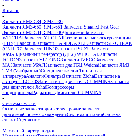
-
Каталог
-
Запчасти ЯМЗ-534, ЯМЗ-536
Запчасти ЯМЗ-650, ЯМЗ-651
Запчасти Shaanxi Fast Gear
Запчасти ЯМЗ-534, ЯМЗ-536
Двигатели
Запчасти
WEICHAI
Запчасти YUCHAI
Газопоршневые электростанции
(ГПУ) Baudouin
Запчасти HANDE AXLE
Запчасти SINOTRAK
(CNHTC)
Запчасти HINO
Запчасти ISUZU
Запчасти
КамАЗ
Дизельный генератор (ДГУ) WEICHAI
Запчасти
FOTON
Запчасти YUTONG
Запчасти IVECO
Запчасти
МАЗ
Запчасти УРАЛ
Запчасти для ГБЦ Weichai
Запчасти ЯМЗ,
ТМЗ (V-образные)
Спецпредложение
Топливная
аппаратура
Аналоги
Фильтры
Запчасти Zichai
Запчасти на
автобусы LOTOS
Запчасти на двигатель CUMMINS
Запчасти
для двигателей Jichai
Компрессоры
кондиционера
Радиаторы
Двигатели CUMMINS
-
Система смазки
Основные запчасти двигателя
Прочие запчасти
двигателя
Система охлаждения
Система питания
Система
смазки
Сцепление
-
Масляный картер поддон