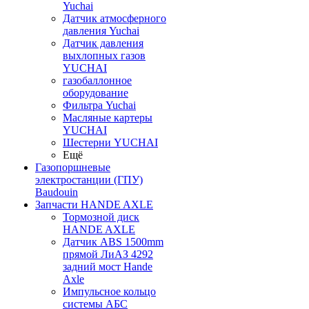
Yuchai
Датчик атмосферного
давления Yuchai
Датчик давления
выхлопных газов
YUCHAI
газобаллонное
оборудование
Фильтра Yuchai
Масляные картеры
YUCHAI
Шестерни YUCHAI
Ещё
Газопоршневые
электростанции (ГПУ)
Baudouin
Запчасти HANDE AXLE
Тормозной диск
HANDE AXLE
Датчик ABS 1500mm
прямой ЛиАЗ 4292
задний мост Hande
Axle
Импульсное кольцо
системы АБС