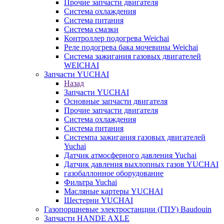
Прочие запчасти двигателя
Система охлаждения
Система питания
Система смазки
Контроллер подогрева Weichai
Реле подогрева бака мочевины Weichai
Система зажигания газовых двигателей
WEICHAI
Запчасти YUCHAI
Назад
Запчасти YUCHAI
Основные запчасти двигателя
Прочие запчасти двигателя
Система охлаждения
Система питания
Системпа зажигания газовых двигателей
Yuchai
Датчик атмосферного давления Yuchai
Датчик давления выхлопных газов YUCHAI
газобаллонное оборудование
Фильтра Yuchai
Масляные картеры YUCHAI
Шестерни YUCHAI
Газопоршневые электростанции (ГПУ) Baudouin
Запчасти HANDE AXLE