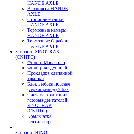
HANDE AXLE
Вал колеса HANDE
AXLE
Стопорные гайки
HANDE AXLE
Тормозные камеры
HANDE AXLE
Тормозные барабаны
HANDE AXLE
Запчасти SINOTRAK
(CNHTC)
Фильтр Масляный
Фильтр воздушный
Прокладка клапанной
крышки
Блок выбора передач
(сервопривод) Sitrak
Система зажигания
газовыз двигателей
SINOTRAK
(CNHTC)
Крыльчатка
вентилятора
Запчасти HINO