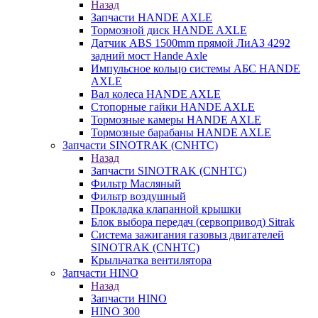
Назад
Запчасти HANDE AXLE
Тормозной диск HANDE AXLE
Датчик ABS 1500mm прямой ЛиАЗ 4292
задний мост Hande Axle
Импульсное кольцо системы АБС HANDE
AXLE
Вал колеса HANDE AXLE
Стопорные гайки HANDE AXLE
Тормозные камеры HANDE AXLE
Тормозные барабаны HANDE AXLE
Запчасти SINOTRAK (CNHTC)
Назад
Запчасти SINOTRAK (CNHTC)
Фильтр Масляный
Фильтр воздушный
Прокладка клапанной крышки
Блок выбора передач (сервопривод) Sitrak
Система зажигания газовыз двигателей
SINOTRAK (CNHTC)
Крыльчатка вентилятора
Запчасти HINO
Назад
Запчасти HINO
HINO 300