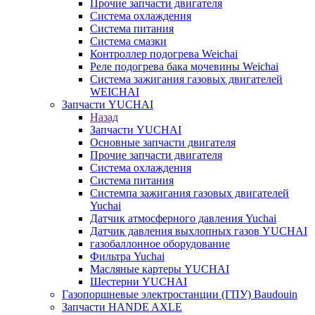
Прочие запчасти двигателя
Система охлаждения
Система питания
Система смазки
Контроллер подогрева Weichai
Реле подогрева бака мочевины Weichai
Система зажигания газовых двигателей
WEICHAI
Запчасти YUCHAI
Назад
Запчасти YUCHAI
Основные запчасти двигателя
Прочие запчасти двигателя
Система охлаждения
Система питания
Системпа зажигания газовых двигателей
Yuchai
Датчик атмосферного давления Yuchai
Датчик давления выхлопных газов YUCHAI
газобаллонное оборудование
Фильтра Yuchai
Масляные картеры YUCHAI
Шестерни YUCHAI
Газопоршневые электростанции (ГПУ) Baudouin
Запчасти HANDE AXLE