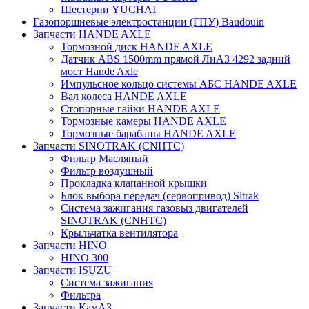
Шестерни YUCHAI
Газопоршневые электростанции (ГПУ) Baudouin
Запчасти HANDE AXLE
Тормозной диск HANDE AXLE
Датчик ABS 1500mm прямой ЛиАЗ 4292 задний
мост Hande Axle
Импульсное кольцо системы АБС HANDE AXLE
Вал колеса HANDE AXLE
Стопорные гайки HANDE AXLE
Тормозные камеры HANDE AXLE
Тормозные барабаны HANDE AXLE
Запчасти SINOTRAK (CNHTC)
Фильтр Масляный
Фильтр воздушный
Прокладка клапанной крышки
Блок выбора передач (сервопривод) Sitrak
Система зажигания газовыз двигателей
SINOTRAK (CNHTC)
Крыльчатка вентилятора
Запчасти HINO
HINO 300
Запчасти ISUZU
Система зажигания
Фильтра
Запчасти КамАЗ