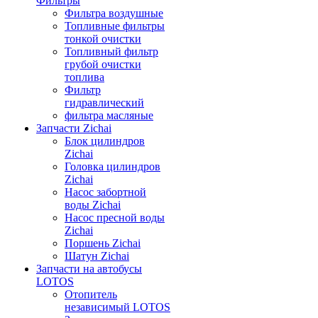
Фильтры
Фильтра воздушные
Топливные фильтры
тонкой очистки
Топливный фильтр
грубой очистки
топлива
Фильтр
гидравлический
фильтра масляные
Запчасти Zichai
Блок цилиндров
Zichai
Головка цилиндров
Zichai
Насос забортной
воды Zichai
Насос пресной воды
Zichai
Поршень Zichai
Шатун Zichai
Запчасти на автобусы
LOTOS
Отопитель
независимый LOTOS