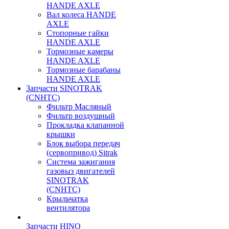
HANDE AXLE
Вал колеса HANDE
AXLE
Стопорные гайки
HANDE AXLE
Тормозные камеры
HANDE AXLE
Тормозные барабаны
HANDE AXLE
Запчасти SINOTRAK
(CNHTC)
Фильтр Масляный
Фильтр воздушный
Прокладка клапанной
крышки
Блок выбора передач
(сервопривод) Sitrak
Система зажигания
газовыз двигателей
SINOTRAK
(CNHTC)
Крыльчатка
вентилятора
Запчасти HINO