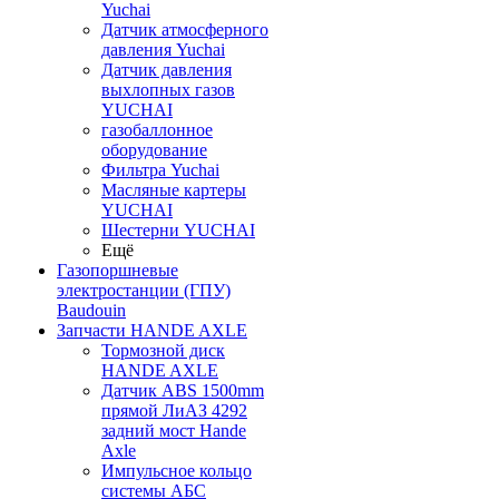
Yuchai
Датчик атмосферного
давления Yuchai
Датчик давления
выхлопных газов
YUCHAI
газобаллонное
оборудование
Фильтра Yuchai
Масляные картеры
YUCHAI
Шестерни YUCHAI
Ещё
Газопоршневые
электростанции (ГПУ)
Baudouin
Запчасти HANDE AXLE
Тормозной диск
HANDE AXLE
Датчик ABS 1500mm
прямой ЛиАЗ 4292
задний мост Hande
Axle
Импульсное кольцо
системы АБС