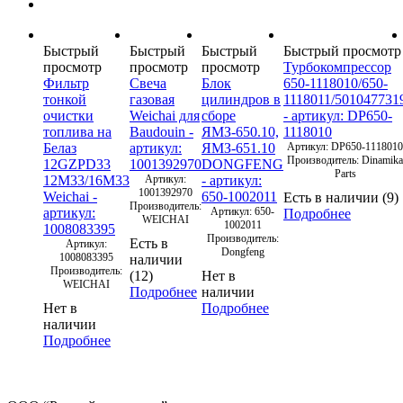
Быстрый
Быстрый
Быстрый
Быстрый просмотр
просмотр
просмотр
просмотр
Турбокомпрессор
Фильтр
Свеча
Блок
650-1118010/650-
тонкой
газовая
цилиндров в
1118011/501047731
очистки
Weichai для
сборе
- артикул: DP650-
топлива на
Baudouin -
ЯМЗ-650.10,
1118010
Белаз
артикул:
ЯМЗ-651.10
Артикул: DP650-1118010
Производитель: Dinamika
12GZPD33
1001392970
DONGFENG
Parts
12М33/16М33
Артикул:
- артикул:
1001392970
Weichai -
650-1002011
Есть в наличии (9)
Производитель:
артикул:
Артикул: 650-
Подробнее
WEICHAI
1002011
1008083395
Производитель:
Есть в
Артикул:
Dongfeng
1008083395
наличии
Производитель:
(12)
Нет в
WEICHAI
Подробнее
наличии
Нет в
Подробнее
наличии
Подробнее