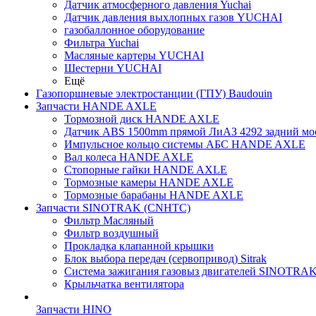
Датчик атмосферного давления Yuchai
Датчик давления выхлопных газов YUCHAI
газобаллонное оборудование
Фильтра Yuchai
Масляные картеры YUCHAI
Шестерни YUCHAI
Ещё
Газопоршневые электростанции (ГПУ) Baudouin
Запчасти HANDE AXLE
Тормозной диск HANDE AXLE
Датчик ABS 1500mm прямой ЛиАЗ 4292 задний мос
Импульсное кольцо системы АБС HANDE AXLE
Вал колеса HANDE AXLE
Стопорные гайки HANDE AXLE
Тормозные камеры HANDE AXLE
Тормозные барабаны HANDE AXLE
Запчасти SINOTRAK (CNHTC)
Фильтр Масляный
Фильтр воздушный
Прокладка клапанной крышки
Блок выбора передач (сервопривод) Sitrak
Система зажигания газовыз двигателей SINOTRA
Крыльчатка вентилятора
Запчасти HINO