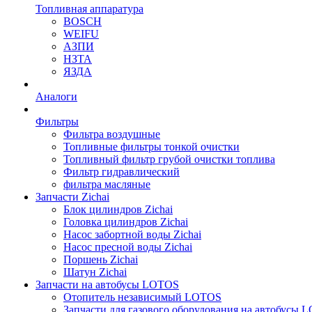
Топливная аппаратура
BOSCH
WEIFU
АЗПИ
НЗТА
ЯЗДА
Аналоги
Фильтры
Фильтра воздушные
Топливные фильтры тонкой очистки
Топливный фильтр грубой очистки топлива
Фильтр гидравлический
фильтра масляные
Запчасти Zichai
Блок цилиндров Zichai
Головка цилиндров Zichai
Насос забортной воды Zichai
Насос пресной воды Zichai
Поршень Zichai
Шатун Zichai
Запчасти на автобусы LOTOS
Отопитель независимый LOTOS
Запчасти для газового оборудования на автобусы