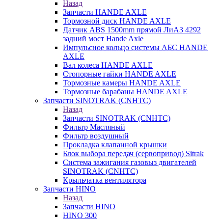
Назад
Запчасти HANDE AXLE
Тормозной диск HANDE AXLE
Датчик ABS 1500mm прямой ЛиАЗ 4292
задний мост Hande Axle
Импульсное кольцо системы АБС HANDE
AXLE
Вал колеса HANDE AXLE
Стопорные гайки HANDE AXLE
Тормозные камеры HANDE AXLE
Тормозные барабаны HANDE AXLE
Запчасти SINOTRAK (CNHTC)
Назад
Запчасти SINOTRAK (CNHTC)
Фильтр Масляный
Фильтр воздушный
Прокладка клапанной крышки
Блок выбора передач (сервопривод) Sitrak
Система зажигания газовыз двигателей
SINOTRAK (CNHTC)
Крыльчатка вентилятора
Запчасти HINO
Назад
Запчасти HINO
HINO 300