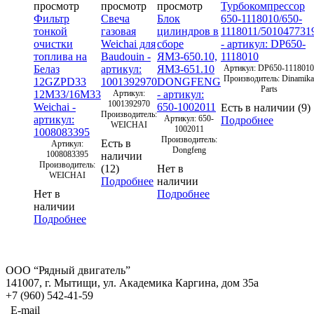
просмотр
просмотр
просмотр
Турбокомпрессор
Фильтр
Свеча
Блок
650-1118010/650-
тонкой
газовая
цилиндров в
1118011/501047731
очистки
Weichai для
сборе
- артикул: DP650-
топлива на
Baudouin -
ЯМЗ-650.10,
1118010
Белаз
артикул:
ЯМЗ-651.10
Артикул: DP650-1118010
Производитель: Dinamika
12GZPD33
1001392970
DONGFENG
Parts
12М33/16М33
Артикул:
- артикул:
1001392970
Weichai -
650-1002011
Есть в наличии (9)
Производитель:
артикул:
Артикул: 650-
Подробнее
WEICHAI
1002011
1008083395
Производитель:
Есть в
Артикул:
Dongfeng
1008083395
наличии
Производитель:
(12)
Нет в
WEICHAI
Подробнее
наличии
Нет в
Подробнее
наличии
Подробнее
ООО “Рядный двигатель”
141007
,
г. Мытищи
,
ул. Академика Каргина, дом 35а
+7 (960) 542-41-59
E-mail