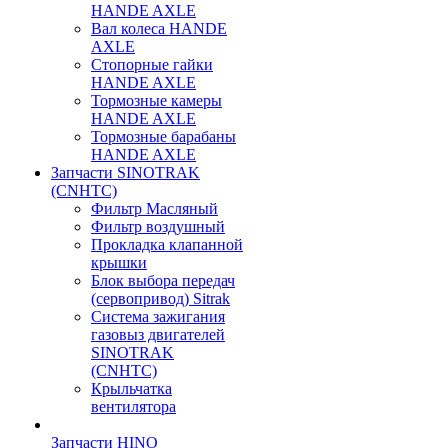
HANDE AXLE
Вал колеса HANDE
AXLE
Стопорные гайки
HANDE AXLE
Тормозные камеры
HANDE AXLE
Тормозные барабаны
HANDE AXLE
Запчасти SINOTRAK
(CNHTC)
Фильтр Масляный
Фильтр воздушный
Прокладка клапанной
крышки
Блок выбора передач
(сервопривод) Sitrak
Система зажигания
газовыз двигателей
SINOTRAK
(CNHTC)
Крыльчатка
вентилятора
Запчасти HINO