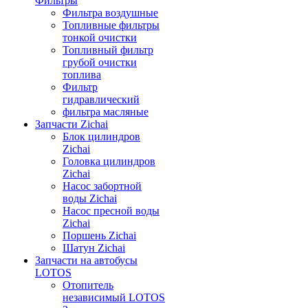
Фильтры
Фильтра воздушные
Топливные фильтры
тонкой очистки
Топливный фильтр
грубой очистки
топлива
Фильтр
гидравлический
фильтра масляные
Запчасти Zichai
Блок цилиндров
Zichai
Головка цилиндров
Zichai
Насос забортной
воды Zichai
Насос пресной воды
Zichai
Поршень Zichai
Шатун Zichai
Запчасти на автобусы
LOTOS
Отопитель
независимый LOTOS