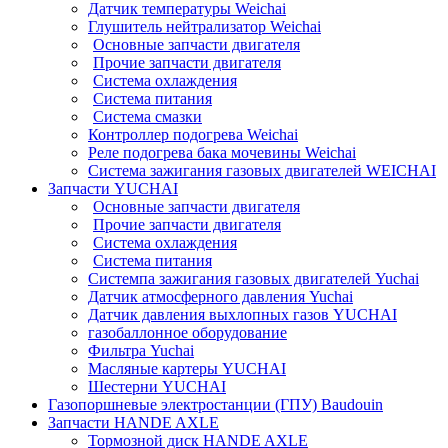
Датчик температуры Weichai
Глушитель нейтрализатор Weichai
Основные запчасти двигателя
Прочие запчасти двигателя
Система охлаждения
Система питания
Система смазки
Контроллер подогрева Weichai
Реле подогрева бака мочевины Weichai
Система зажигания газовых двигателей WEICHAI
Запчасти YUCHAI
Основные запчасти двигателя
Прочие запчасти двигателя
Система охлаждения
Система питания
Системпа зажигания газовых двигателей Yuchai
Датчик атмосферного давления Yuchai
Датчик давления выхлопных газов YUCHAI
газобаллонное оборудование
Фильтра Yuchai
Масляные картеры YUCHAI
Шестерни YUCHAI
Газопоршневые электростанции (ГПУ) Baudouin
Запчасти HANDE AXLE
Тормозной диск HANDE AXLE