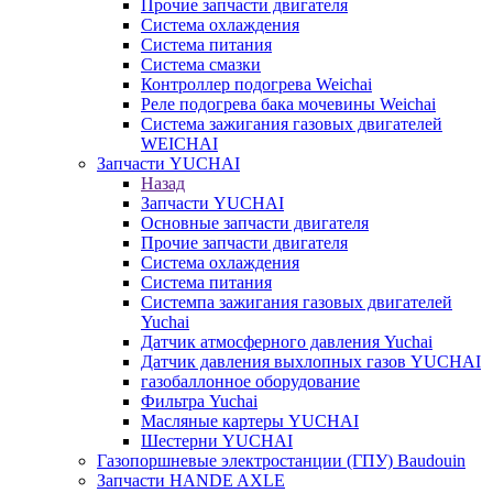
Прочие запчасти двигателя
Система охлаждения
Система питания
Система смазки
Контроллер подогрева Weichai
Реле подогрева бака мочевины Weichai
Система зажигания газовых двигателей
WEICHAI
Запчасти YUCHAI
Назад
Запчасти YUCHAI
Основные запчасти двигателя
Прочие запчасти двигателя
Система охлаждения
Система питания
Системпа зажигания газовых двигателей
Yuchai
Датчик атмосферного давления Yuchai
Датчик давления выхлопных газов YUCHAI
газобаллонное оборудование
Фильтра Yuchai
Масляные картеры YUCHAI
Шестерни YUCHAI
Газопоршневые электростанции (ГПУ) Baudouin
Запчасти HANDE AXLE