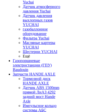
Yuchai
Датчик атмосферного
давления Yuchai
Датчик давления
выхлопных газов
YUCHAI
газобаллонное
оборудование
Фильтра Yuchai
Масляные картеры
YUCHAI
Шестерни YUCHAI
Ещё
Газопоршневые
электростанции (ГПУ)
Baudouin
Запчасти HANDE AXLE
Тормозной диск
HANDE AXLE
Датчик ABS 1500mm
прямой ЛиАЗ 4292
задний мост Hande
Axle
Импульсное кольцо
системы АБС