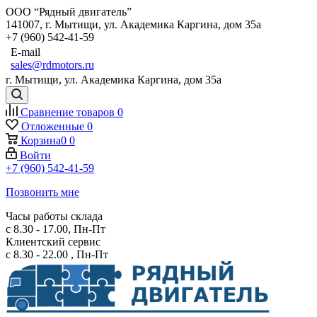
ООО “Рядный двигатель”
141007
,
г. Мытищи
,
ул. Академика Каргина, дом 35а
+7 (960) 542-41-59
E-mail
sales@rdmotors.ru
г. Мытищи, ул. Академика Каргина, дом 35а
Сравнение товаров
0
Отложенные
0
Корзина
0
0
Войти
+7 (960) 542-41-59
Позвонить мне
Часы работы склада
с 8.30 - 17.00, Пн-Пт
Клиентский сервис
с 8.30 - 22.00 , Пн-Пт