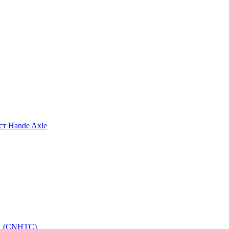
т Hande Axle
K (CNHTC)