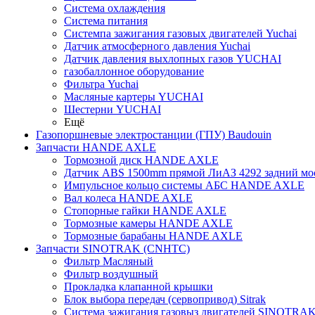
Система охлаждения
Система питания
Системпа зажигания газовых двигателей Yuchai
Датчик атмосферного давления Yuchai
Датчик давления выхлопных газов YUCHAI
газобаллонное оборудование
Фильтра Yuchai
Масляные картеры YUCHAI
Шестерни YUCHAI
Ещё
Газопоршневые электростанции (ГПУ) Baudouin
Запчасти HANDE AXLE
Тормозной диск HANDE AXLE
Датчик ABS 1500mm прямой ЛиАЗ 4292 задний мос
Импульсное кольцо системы АБС HANDE AXLE
Вал колеса HANDE AXLE
Стопорные гайки HANDE AXLE
Тормозные камеры HANDE AXLE
Тормозные барабаны HANDE AXLE
Запчасти SINOTRAK (CNHTC)
Фильтр Масляный
Фильтр воздушный
Прокладка клапанной крышки
Блок выбора передач (сервопривод) Sitrak
Система зажигания газовыз двигателей SINOTRA