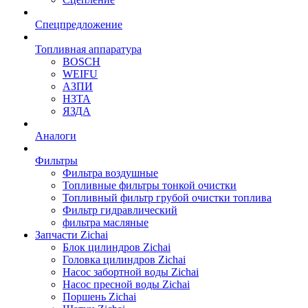
Спецпредложение
Топливная аппаратура
BOSCH
WEIFU
АЗПИ
НЗТА
ЯЗДА
Аналоги
Фильтры
Фильтра воздушные
Топливные фильтры тонкой очистки
Топливный фильтр грубой очистки топлива
Фильтр гидравлический
фильтра масляные
Запчасти Zichai
Блок цилиндров Zichai
Головка цилиндров Zichai
Насос забортной воды Zichai
Насос пресной воды Zichai
Поршень Zichai