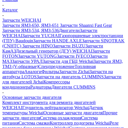
-
Каталог
-
Запчасти WEICHAI
Запчасти ЯМЗ-650, ЯМЗ-651
Запчасти Shaanxi Fast Gear
Запчасти ЯМЗ-534, ЯМЗ-536
Двигатели
Запчасти
WEICHAI
Запчасти YUCHAI
Газопоршневые электростанции
(ГПУ) Baudouin
Запчасти HANDE AXLE
Запчасти SINOTRAK
(CNHTC)
Запчасти HINO
Запчасти ISUZU
Запчасти
КамАЗ
Дизельный генератор (ДГУ) WEICHAI
Запчасти
FOTON
Запчасти YUTONG
Запчасти IVECO
Запчасти
МАЗ
Запчасти УРАЛ
Запчасти для ГБЦ Weichai
Запчасти ЯМЗ,
ТМЗ (V-образные)
Спецпредложение
Топливная
аппаратура
Аналоги
Фильтры
Запчасти Zichai
Запчасти на
автобусы LOTOS
Запчасти на двигатель CUMMINS
Запчасти
для двигателей Jichai
Компрессоры
кондиционера
Радиаторы
Двигатели CUMMINS
-
Основные запчасти двигателя
Комплект инструмента для ремонта двигателей
WEICHAI
Глушитель нейтрализатор Weichai
Датчик
температуры Weichai
Основные запчасти двигателя
Прочие
запчасти двигателя
Система охлаждения
Система
питания
Система смазки
Контроллер подогрева Weichai
Реле