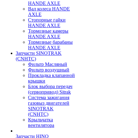
HANDE AXLE
Вал колеса HANDE
AXLE
Стопорные гайки
HANDE AXLE
Тормозные камеры
HANDE AXLE
Тормозные барабаны
HANDE AXLE
Запчасти SINOTRAK
(CNHTC)
Фильтр Масляный
Фильтр воздушный
Прокладка клапанной
крышки
Блок выбора передач
(сервопривод) Sitrak
Система зажигания
газовыз двигателей
SINOTRAK
(CNHTC)
Крыльчатка
вентилятора
Запчасти HINO