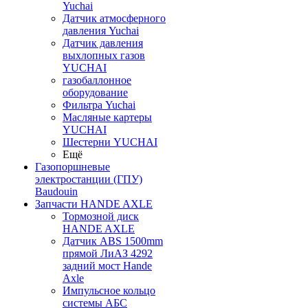
Yuchai
Датчик атмосферного
давления Yuchai
Датчик давления
выхлопных газов
YUCHAI
газобаллонное
оборудование
Фильтра Yuchai
Масляные картеры
YUCHAI
Шестерни YUCHAI
Ещё
Газопоршневые
электростанции (ГПУ)
Baudouin
Запчасти HANDE AXLE
Тормозной диск
HANDE AXLE
Датчик ABS 1500mm
прямой ЛиАЗ 4292
задний мост Hande
Axle
Импульсное кольцо
системы АБС