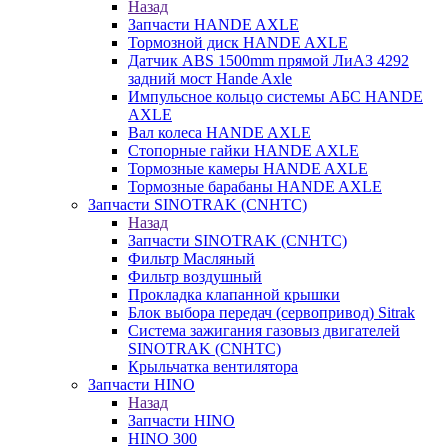
Назад
Запчасти HANDE AXLE
Тормозной диск HANDE AXLE
Датчик ABS 1500mm прямой ЛиАЗ 4292
задний мост Hande Axle
Импульсное кольцо системы АБС HANDE
AXLE
Вал колеса HANDE AXLE
Стопорные гайки HANDE AXLE
Тормозные камеры HANDE AXLE
Тормозные барабаны HANDE AXLE
Запчасти SINOTRAK (CNHTC)
Назад
Запчасти SINOTRAK (CNHTC)
Фильтр Масляный
Фильтр воздушный
Прокладка клапанной крышки
Блок выбора передач (сервопривод) Sitrak
Система зажигания газовыз двигателей
SINOTRAK (CNHTC)
Крыльчатка вентилятора
Запчасти HINO
Назад
Запчасти HINO
HINO 300