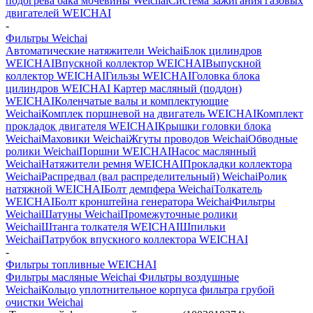
подогрева бака мочевины Weichai
Система зажигания газовых
двигателей WEICHAI
-
Фильтры Weichai
Автоматические натяжители Weichai
Блок цилиндров
WEICHAI
Впускной коллектор WEICHAI
Выпускной
коллектор WEICHAI
Гильзы WEICHAI
Головка блока
цилиндров WEICHAI
Картер масляный (поддон)
WEICHAI
Коленчатые валы и комплектующие
Weichai
Комплек поршневой на двигатель WEICHAI
Комплект
прокладок двигателя WEICHAI
Крышки головки блока
Weichai
Маховики Weichai
Жгуты проводов Weichai
Обводные
ролики Weichai
Поршни WEICHAI
Насос маслянный
Weichai
Натяжители ремня WEICHAI
Прокладки коллектора
Weichai
Распредвал (вал распределительный) Weichai
Ролик
натяжной WEICHAI
Болт демпфера Weichai
Толкатель
WEICHAI
Болт кронштейна генератора Weichai
Фильтры
Weichai
Шатуны Weichai
Промежуточные ролики
Weichai
Штанга толкателя WEICHAI
Шпильки
Weichai
Патрубок впускного коллектора WEICHAI
-
Фильтры топливные WEICHAI
Фильтры масляные Weichai
Фильтры воздушные
Weichai
Кольцо уплотнительное корпуса фильтра грубой
очистки Weichai