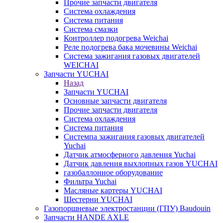
Прочие запчасти двигателя
Система охлаждения
Система питания
Система смазки
Контроллер подогрева Weichai
Реле подогрева бака мочевины Weichai
Система зажигания газовых двигателей
WEICHAI
Запчасти YUCHAI
Назад
Запчасти YUCHAI
Основные запчасти двигателя
Прочие запчасти двигателя
Система охлаждения
Система питания
Системпа зажигания газовых двигателей
Yuchai
Датчик атмосферного давления Yuchai
Датчик давления выхлопных газов YUCHAI
газобаллонное оборудование
Фильтра Yuchai
Масляные картеры YUCHAI
Шестерни YUCHAI
Газопоршневые электростанции (ГПУ) Baudouin
Запчасти HANDE AXLE