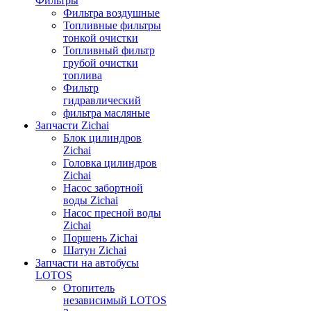
Фильтры
Фильтра воздушные
Топливные фильтры
тонкой очистки
Топливный фильтр
грубой очистки
топлива
Фильтр
гидравлический
фильтра масляные
Запчасти Zichai
Блок цилиндров
Zichai
Головка цилиндров
Zichai
Насос забортной
воды Zichai
Насос пресной воды
Zichai
Поршень Zichai
Шатун Zichai
Запчасти на автобусы
LOTOS
Отопитель
независимый LOTOS