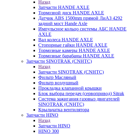
Назад
Запчасти HANDE AXLE
Тормозной диск HANDE AXLE
Датчик ABS 1500mm прямой ЛиАЗ 4292
задний мост Hande Axle
Импульсное кольцо системы АБС HANDE
AXLE
Вал колеса HANDE AXLE
Стопорные гайки HANDE AXLE
Тормозные камеры HANDE AXLE
Тормозные барабаны HANDE AXLE
Запчасти SINOTRAK (CNHTC)
Назад
Запчасти SINOTRAK (CNHTC)
Фильтр Масляный
Фильтр воздушный
Прокладка клапанной крышки
Блок выбора передач (сервопривод) Sitrak
Система зажигания газовыз двигателей
SINOTRAK (CNHTC)
Крыльчатка вентилятора
Запчасти HINO
Назад
Запчасти HINO
HINO 300