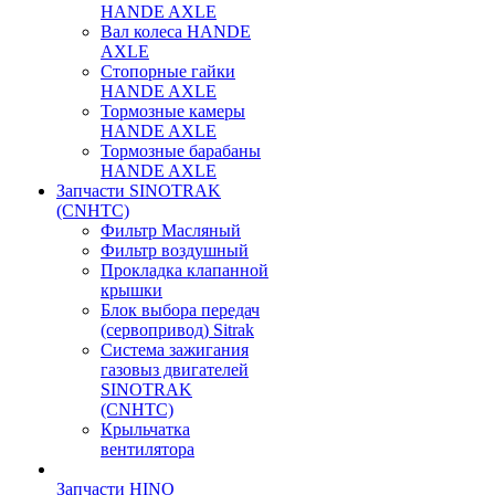
HANDE AXLE
Вал колеса HANDE
AXLE
Стопорные гайки
HANDE AXLE
Тормозные камеры
HANDE AXLE
Тормозные барабаны
HANDE AXLE
Запчасти SINOTRAK
(CNHTC)
Фильтр Масляный
Фильтр воздушный
Прокладка клапанной
крышки
Блок выбора передач
(сервопривод) Sitrak
Система зажигания
газовыз двигателей
SINOTRAK
(CNHTC)
Крыльчатка
вентилятора
Запчасти HINO