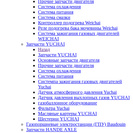
Прочие запчасти двигателя
Система охлаждения
Система питания
Система смазки
Контроллер подогрева Weichai
Реле подогрева бака мочевины Weichai
Система зажигания газовых двигателей
WEICHAI
Запчасти YUCHAI
Назад
Запчасти YUCHAI
Основные запчасти двигателя
Прочие запчасти двигателя
Система охлаждения
Система питания
Системпа зажигания газовых двигателей
Yuchai
Датчик атмосферного давления Yuchai
Датчик давления выхлопных газов YUCHAI
газобаллонное оборудование
Фильтра Yuchai
Масляные картеры YUCHAI
Шестерни YUCHAI
Газопоршневые электростанции (ГПУ) Baudouin
Запчасти HANDE AXLE