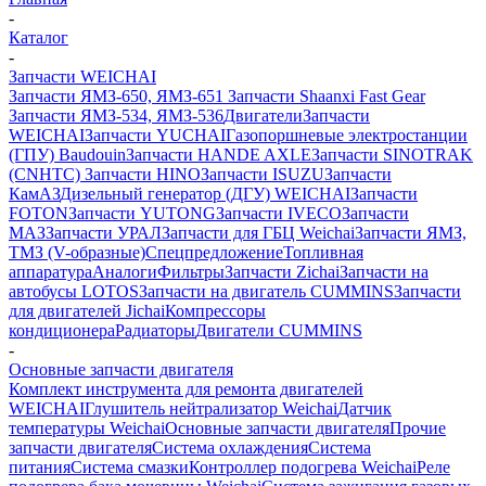
-
Каталог
-
Запчасти WEICHAI
Запчасти ЯМЗ-650, ЯМЗ-651
Запчасти Shaanxi Fast Gear
Запчасти ЯМЗ-534, ЯМЗ-536
Двигатели
Запчасти
WEICHAI
Запчасти YUCHAI
Газопоршневые электростанции
(ГПУ) Baudouin
Запчасти HANDE AXLE
Запчасти SINOTRAK
(CNHTC)
Запчасти HINO
Запчасти ISUZU
Запчасти
КамАЗ
Дизельный генератор (ДГУ) WEICHAI
Запчасти
FOTON
Запчасти YUTONG
Запчасти IVECO
Запчасти
МАЗ
Запчасти УРАЛ
Запчасти для ГБЦ Weichai
Запчасти ЯМЗ,
ТМЗ (V-образные)
Спецпредложение
Топливная
аппаратура
Аналоги
Фильтры
Запчасти Zichai
Запчасти на
автобусы LOTOS
Запчасти на двигатель CUMMINS
Запчасти
для двигателей Jichai
Компрессоры
кондиционера
Радиаторы
Двигатели CUMMINS
-
Основные запчасти двигателя
Комплект инструмента для ремонта двигателей
WEICHAI
Глушитель нейтрализатор Weichai
Датчик
температуры Weichai
Основные запчасти двигателя
Прочие
запчасти двигателя
Система охлаждения
Система
питания
Система смазки
Контроллер подогрева Weichai
Реле