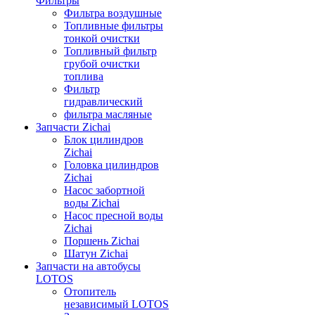
Фильтры
Фильтра воздушные
Топливные фильтры
тонкой очистки
Топливный фильтр
грубой очистки
топлива
Фильтр
гидравлический
фильтра масляные
Запчасти Zichai
Блок цилиндров
Zichai
Головка цилиндров
Zichai
Насос забортной
воды Zichai
Насос пресной воды
Zichai
Поршень Zichai
Шатун Zichai
Запчасти на автобусы
LOTOS
Отопитель
независимый LOTOS