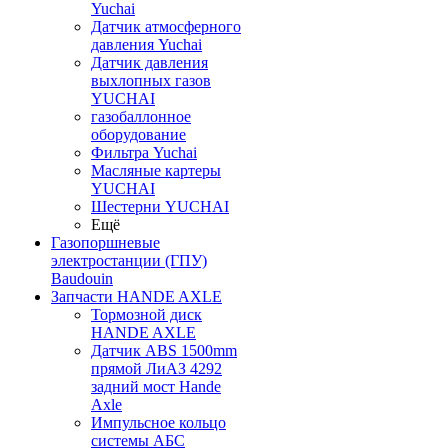
Yuchai
Датчик атмосферного
давления Yuchai
Датчик давления
выхлопных газов
YUCHAI
газобаллонное
оборудование
Фильтра Yuchai
Масляные картеры
YUCHAI
Шестерни YUCHAI
Ещё
Газопоршневые
электростанции (ГПУ)
Baudouin
Запчасти HANDE AXLE
Тормозной диск
HANDE AXLE
Датчик ABS 1500mm
прямой ЛиАЗ 4292
задний мост Hande
Axle
Импульсное кольцо
системы АБС