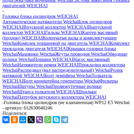
подогрева бака мочевины Weichai
Система зажигания газовых
двигателей WEICHAI
-
Головка блока цилиндров WEICHAI
Автоматические натяжители Weichai
Блок цилиндров
WEICHAI
Впускной коллектор WEICHAI
Выпускной
коллектор WEICHAI
Гильзы WEICHAI
Картер масляный
(поддон) WEICHAI
Коленчатые валы и комплектующие
Weichai
Комплек поршневой на двигатель WEICHAI
Комплект
прокладок двигателя WEICHAI
Крышки головки блока
Weichai
Маховики Weichai
Жгуты проводов Weichai
Обводные
ролики Weichai
Поршни WEICHAI
Насос маслянный
Weichai
Натяжители ремня WEICHAI
Прокладки коллектора
Weichai
Распредвал (вал распределительный) Weichai
Ролик
натяжной WEICHAI
Болт демпфера Weichai
Толкатель
WEICHAI
Болт кронштейна генератора Weichai
Фильтры
Weichai
Шатуны Weichai
Промежуточные ролики
Weichai
Штанга толкателя WEICHAI
Шпильки
Weichai
Патрубок впускного коллектора WEICHAI
-
Головка блока цилиндров (не клапаненная) WP12 E5 Weichai
- артикул: 612630040246
Поделиться