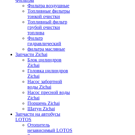
Фильтры
Фильтра воздушные
Топливные фильтры
тонкой очистки
Топливный фильтр
грубой очистки
топлива
Фильтр
гидравлический
фильтра масляные
Запчасти Zichai
Блок цилиндров
Zichai
Головка цилиндров
Zichai
Насос забортной
воды Zichai
Насос пресной воды
Zichai
Поршень Zichai
Шатун Zichai
Запчасти на автобусы
LOTOS
Отопитель
независимый LOTOS