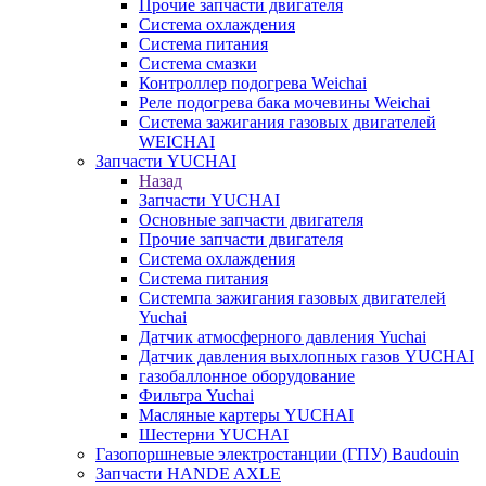
Прочие запчасти двигателя
Система охлаждения
Система питания
Система смазки
Контроллер подогрева Weichai
Реле подогрева бака мочевины Weichai
Система зажигания газовых двигателей
WEICHAI
Запчасти YUCHAI
Назад
Запчасти YUCHAI
Основные запчасти двигателя
Прочие запчасти двигателя
Система охлаждения
Система питания
Системпа зажигания газовых двигателей
Yuchai
Датчик атмосферного давления Yuchai
Датчик давления выхлопных газов YUCHAI
газобаллонное оборудование
Фильтра Yuchai
Масляные картеры YUCHAI
Шестерни YUCHAI
Газопоршневые электростанции (ГПУ) Baudouin
Запчасти HANDE AXLE