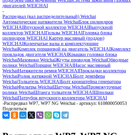
подогрева бака мочевины Weichai
Система зажигания газовых
двигателей WEICHAI
-
Распредвал (вал распределительный) Weichai
Автоматические натяжители Weichai
Блок цилиндров
WEICHAI
Впускной коллектор WEICHAI
Выпускной
коллектор WEICHAI
Гильзы WEICHAI
Головка блока
цилиндров WEICHAI
Картер масляный (поддон)
WEICHAI
Коленчатые валы и комплектующие
Weichai
Комплек поршневой на двигатель WEICHAI
Комплект
прокладок двигателя WEICHAI
Крышки головки блока
Weichai
Маховики Weichai
Жгуты проводов Weichai
Обводные
ролики Weichai
Поршни WEICHAI
Насос маслянный
Weichai
Натяжители ремня WEICHAI
Прокладки коллектора
Weichai
Ролик натяжной WEICHAI
Болт демпфера
Weichai
Толкатель WEICHAI
Болт кронштейна генератора
Weichai
Фильтры Weichai
Шатуны Weichai
Промежуточные
ролики Weichai
Штанга толкателя WEICHAI
Шпильки
Weichai
Патрубок впускного коллектора WEICHAI
-
Распредвал WP7, WP7 NG Weichai - артикул: 610800050053
Поделиться