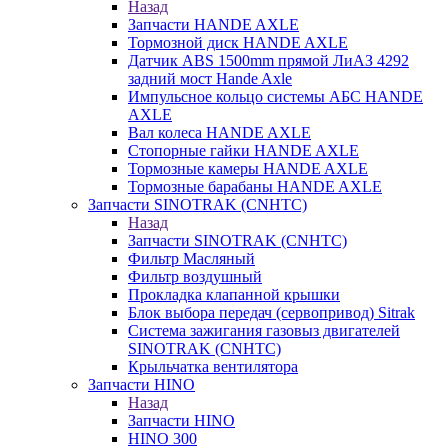
Назад
Запчасти HANDE AXLE
Тормозной диск HANDE AXLE
Датчик ABS 1500mm прямой ЛиАЗ 4292
задний мост Hande Axle
Импульсное кольцо системы АБС HANDE
AXLE
Вал колеса HANDE AXLE
Стопорные гайки HANDE AXLE
Тормозные камеры HANDE AXLE
Тормозные барабаны HANDE AXLE
Запчасти SINOTRAK (CNHTC)
Назад
Запчасти SINOTRAK (CNHTC)
Фильтр Масляный
Фильтр воздушный
Прокладка клапанной крышки
Блок выбора передач (сервопривод) Sitrak
Система зажигания газовыз двигателей
SINOTRAK (CNHTC)
Крыльчатка вентилятора
Запчасти HINO
Назад
Запчасти HINO
HINO 300