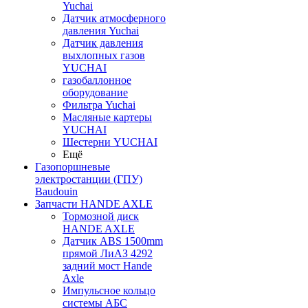
Yuchai
Датчик атмосферного
давления Yuchai
Датчик давления
выхлопных газов
YUCHAI
газобаллонное
оборудование
Фильтра Yuchai
Масляные картеры
YUCHAI
Шестерни YUCHAI
Ещё
Газопоршневые
электростанции (ГПУ)
Baudouin
Запчасти HANDE AXLE
Тормозной диск
HANDE AXLE
Датчик ABS 1500mm
прямой ЛиАЗ 4292
задний мост Hande
Axle
Импульсное кольцо
системы АБС