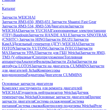
-
Каталог
-
Запчасти WEICHAI
Запчасти ЯМЗ-650, ЯМЗ-651
Запчасти Shaanxi Fast Gear
Запчасти ЯМЗ-534, ЯМЗ-536
Двигатели
Запчасти
WEICHAI
Запчасти YUCHAI
Газопоршневые электростанции
(ГПУ) Baudouin
Запчасти HANDE AXLE
Запчасти SINOTRAK
(CNHTC)
Запчасти HINO
Запчасти ISUZU
Запчасти
КамАЗ
Дизельный генератор (ДГУ) WEICHAI
Запчасти
FOTON
Запчасти YUTONG
Запчасти IVECO
Запчасти
МАЗ
Запчасти УРАЛ
Запчасти для ГБЦ Weichai
Запчасти ЯМЗ,
ТМЗ (V-образные)
Спецпредложение
Топливная
аппаратура
Аналоги
Фильтры
Запчасти Zichai
Запчасти на
автобусы LOTOS
Запчасти на двигатель CUMMINS
Запчасти
для двигателей Jichai
Компрессоры
кондиционера
Радиаторы
Двигатели CUMMINS
-
Основные запчасти двигателя
Комплект инструмента для ремонта двигателей
WEICHAI
Глушитель нейтрализатор Weichai
Датчик
температуры Weichai
Основные запчасти двигателя
Прочие
запчасти двигателя
Система охлаждения
Система
питания
Система смазки
Контроллер подогрева Weichai
Реле