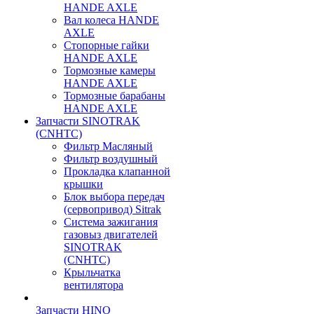
HANDE AXLE
Вал колеса HANDE
AXLE
Стопорные гайки
HANDE AXLE
Тормозные камеры
HANDE AXLE
Тормозные барабаны
HANDE AXLE
Запчасти SINOTRAK
(CNHTC)
Фильтр Масляный
Фильтр воздушный
Прокладка клапанной
крышки
Блок выбора передач
(сервопривод) Sitrak
Система зажигания
газовыз двигателей
SINOTRAK
(CNHTC)
Крыльчатка
вентилятора
Запчасти HINO