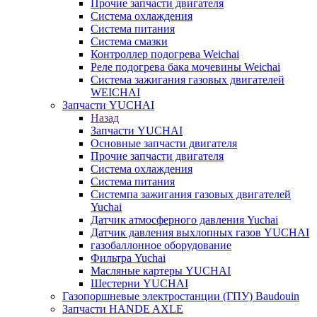
Прочие запчасти двигателя
Система охлаждения
Система питания
Система смазки
Контроллер подогрева Weichai
Реле подогрева бака мочевины Weichai
Система зажигания газовых двигателей
WEICHAI
Запчасти YUCHAI
Назад
Запчасти YUCHAI
Основные запчасти двигателя
Прочие запчасти двигателя
Система охлаждения
Система питания
Системпа зажигания газовых двигателей
Yuchai
Датчик атмосферного давления Yuchai
Датчик давления выхлопных газов YUCHAI
газобаллонное оборудование
Фильтра Yuchai
Масляные картеры YUCHAI
Шестерни YUCHAI
Газопоршневые электростанции (ГПУ) Baudouin
Запчасти HANDE AXLE