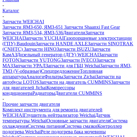
-
Каталог
-
Запчасти WEICHAI
Запчасти ЯМЗ-650, ЯМЗ-651
Запчасти Shaanxi Fast Gear
Запчасти ЯМЗ-534, ЯМЗ-536
Двигатели
Запчасти
WEICHAI
Запчасти YUCHAI
Газопоршневые электростанции
(ГПУ) Baudouin
Запчасти HANDE AXLE
Запчасти SINOTRAK
(CNHTC)
Запчасти HINO
Запчасти ISUZU
Запчасти
КамАЗ
Дизельный генератор (ДГУ) WEICHAI
Запчасти
FOTON
Запчасти YUTONG
Запчасти IVECO
Запчасти
МАЗ
Запчасти УРАЛ
Запчасти для ГБЦ Weichai
Запчасти ЯМЗ,
ТМЗ (V-образные)
Спецпредложение
Топливная
аппаратура
Аналоги
Фильтры
Запчасти Zichai
Запчасти на
автобусы LOTOS
Запчасти на двигатель CUMMINS
Запчасти
для двигателей Jichai
Компрессоры
кондиционера
Радиаторы
Двигатели CUMMINS
-
Прочие запчасти двигателя
Комплект инструмента для ремонта двигателей
WEICHAI
Глушитель нейтрализатор Weichai
Датчик
температуры Weichai
Основные запчасти двигателя
Система
охлаждения
Система питания
Система смазки
Контроллер
подогрева Weichai
Реле подогрева бака мочевины