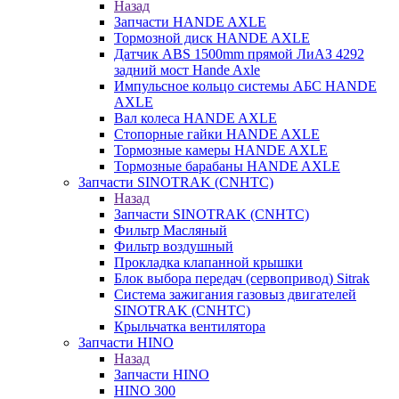
Назад
Запчасти HANDE AXLE
Тормозной диск HANDE AXLE
Датчик ABS 1500mm прямой ЛиАЗ 4292
задний мост Hande Axle
Импульсное кольцо системы АБС HANDE
AXLE
Вал колеса HANDE AXLE
Стопорные гайки HANDE AXLE
Тормозные камеры HANDE AXLE
Тормозные барабаны HANDE AXLE
Запчасти SINOTRAK (CNHTC)
Назад
Запчасти SINOTRAK (CNHTC)
Фильтр Масляный
Фильтр воздушный
Прокладка клапанной крышки
Блок выбора передач (сервопривод) Sitrak
Система зажигания газовыз двигателей
SINOTRAK (CNHTC)
Крыльчатка вентилятора
Запчасти HINO
Назад
Запчасти HINO
HINO 300