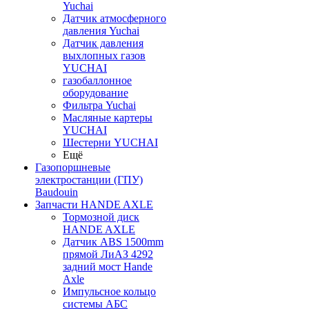
Yuchai
Датчик атмосферного
давления Yuchai
Датчик давления
выхлопных газов
YUCHAI
газобаллонное
оборудование
Фильтра Yuchai
Масляные картеры
YUCHAI
Шестерни YUCHAI
Ещё
Газопоршневые
электростанции (ГПУ)
Baudouin
Запчасти HANDE AXLE
Тормозной диск
HANDE AXLE
Датчик ABS 1500mm
прямой ЛиАЗ 4292
задний мост Hande
Axle
Импульсное кольцо
системы АБС