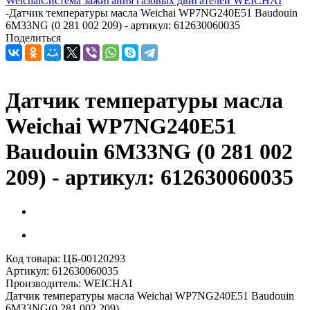
Weichai
Система зажигания газовых двигателей WEICHAI
-
Датчик температуры масла Weichai WP7NG240E51 Baudouin
6M33NG (0 281 002 209) - артикул: 612630060035
Поделиться
Датчик температуры масла
Weichai WP7NG240E51
Baudouin 6M33NG (0 281 002
209) - артикул: 612630060035
Код товара:
ЦБ-00120293
Артикул:
612630060035
Производитель:
WEICHAI
Датчик температуры масла Weichai WP7NG240E51 Baudouin
6M33NG(0 281 002 209)