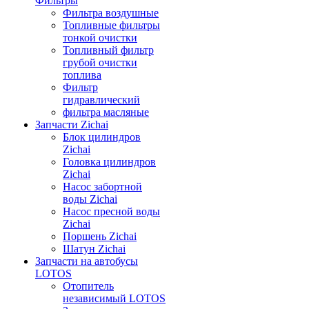
Фильтры
Фильтра воздушные
Топливные фильтры
тонкой очистки
Топливный фильтр
грубой очистки
топлива
Фильтр
гидравлический
фильтра масляные
Запчасти Zichai
Блок цилиндров
Zichai
Головка цилиндров
Zichai
Насос забортной
воды Zichai
Насос пресной воды
Zichai
Поршень Zichai
Шатун Zichai
Запчасти на автобусы
LOTOS
Отопитель
независимый LOTOS