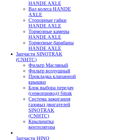
HANDE AXLE
Вал колеса HANDE
AXLE
Стопорные гайки
HANDE AXLE
Тормозные камеры
HANDE AXLE
Тормозные барабаны
HANDE AXLE
Запчасти SINOTRAK
(CNHTC)
Фильтр Масляный
Фильтр воздушный
Прокладка клапанной
крышки
Блок выбора передач
(сервопривод) Sitrak
Система зажигания
газовыз двигателей
SINOTRAK
(CNHTC)
Крыльчатка
вентилятора
Запчасти HINO