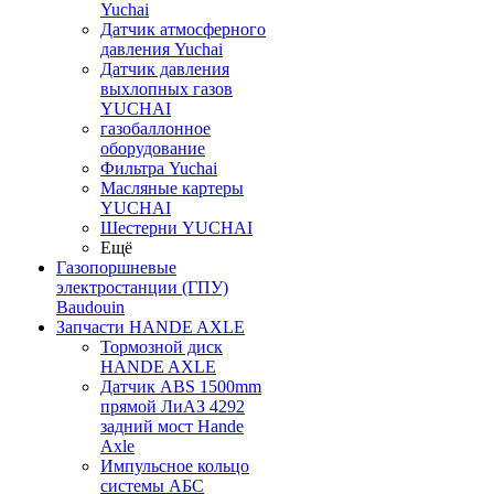
Yuchai
Датчик атмосферного
давления Yuchai
Датчик давления
выхлопных газов
YUCHAI
газобаллонное
оборудование
Фильтра Yuchai
Масляные картеры
YUCHAI
Шестерни YUCHAI
Ещё
Газопоршневые
электростанции (ГПУ)
Baudouin
Запчасти HANDE AXLE
Тормозной диск
HANDE AXLE
Датчик ABS 1500mm
прямой ЛиАЗ 4292
задний мост Hande
Axle
Импульсное кольцо
системы АБС