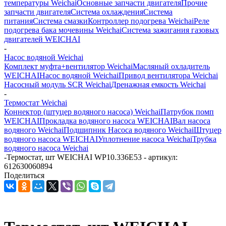
температуры Weichai
Основные запчасти двигателя
Прочие
запчасти двигателя
Система охлаждения
Система
питания
Система смазки
Контроллер подогрева Weichai
Реле
подогрева бака мочевины Weichai
Система зажигания газовых
двигателей WEICHAI
-
Насос водяной Weichai
Комплект муфта+вентилятор Weichai
Масляный охладитель
WEICHAI
Насос водяной Weichai
Привод вентилятора Weichai
Насосный модуль SCR Weichai
Дренажная емкость Weichai
-
Термостат Weichai
Коннектор (штуцер водяного насоса) Weichai
Патрубок помп
WEICHAI
Прокладка водяного насоса WEICHAI
Вал насоса
водяного Weichai
Подшипник Насоса водяного Weichai
Штуцер
водяного насоса WEICHAI
Уплотнение насоса Weichai
Трубка
водяного насоса Weichai
-
Термостат, шт WEICHAI WP10.336Е53 - артикул:
612630060894
Поделиться