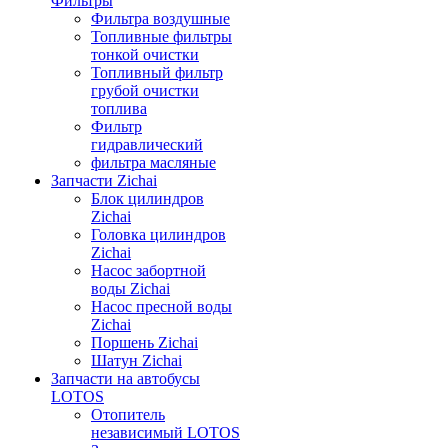
Фильтры
Фильтра воздушные
Топливные фильтры
тонкой очистки
Топливный фильтр
грубой очистки
топлива
Фильтр
гидравлический
фильтра масляные
Запчасти Zichai
Блок цилиндров
Zichai
Головка цилиндров
Zichai
Насос забортной
воды Zichai
Насос пресной воды
Zichai
Поршень Zichai
Шатун Zichai
Запчасти на автобусы
LOTOS
Отопитель
независимый LOTOS