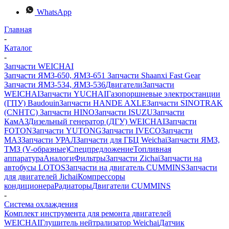
WhatsApp
Главная
-
Каталог
-
Запчасти WEICHAI
Запчасти ЯМЗ-650, ЯМЗ-651
Запчасти Shaanxi Fast Gear
Запчасти ЯМЗ-534, ЯМЗ-536
Двигатели
Запчасти
WEICHAI
Запчасти YUCHAI
Газопоршневые электростанции
(ГПУ) Baudouin
Запчасти HANDE AXLE
Запчасти SINOTRAK
(CNHTC)
Запчасти HINO
Запчасти ISUZU
Запчасти
КамАЗ
Дизельный генератор (ДГУ) WEICHAI
Запчасти
FOTON
Запчасти YUTONG
Запчасти IVECO
Запчасти
МАЗ
Запчасти УРАЛ
Запчасти для ГБЦ Weichai
Запчасти ЯМЗ,
ТМЗ (V-образные)
Спецпредложение
Топливная
аппаратура
Аналоги
Фильтры
Запчасти Zichai
Запчасти на
автобусы LOTOS
Запчасти на двигатель CUMMINS
Запчасти
для двигателей Jichai
Компрессоры
кондиционера
Радиаторы
Двигатели CUMMINS
-
Система охлаждения
Комплект инструмента для ремонта двигателей
WEICHAI
Глушитель нейтрализатор Weichai
Датчик