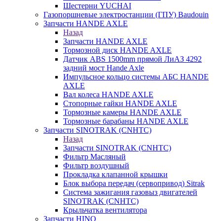
Шестерни YUCHAI
Газопоршневые электростанции (ГПУ) Baudouin
Запчасти HANDE AXLE
Назад
Запчасти HANDE AXLE
Тормозной диск HANDE AXLE
Датчик ABS 1500mm прямой ЛиАЗ 4292
задний мост Hande Axle
Импульсное кольцо системы АБС HANDE
AXLE
Вал колеса HANDE AXLE
Стопорные гайки HANDE AXLE
Тормозные камеры HANDE AXLE
Тормозные барабаны HANDE AXLE
Запчасти SINOTRAK (CNHTC)
Назад
Запчасти SINOTRAK (CNHTC)
Фильтр Масляный
Фильтр воздушный
Прокладка клапанной крышки
Блок выбора передач (сервопривод) Sitrak
Система зажигания газовыз двигателей
SINOTRAK (CNHTC)
Крыльчатка вентилятора
Запчасти HINO