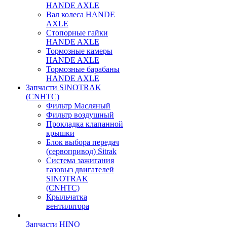
HANDE AXLE
Вал колеса HANDE
AXLE
Стопорные гайки
HANDE AXLE
Тормозные камеры
HANDE AXLE
Тормозные барабаны
HANDE AXLE
Запчасти SINOTRAK
(CNHTC)
Фильтр Масляный
Фильтр воздушный
Прокладка клапанной
крышки
Блок выбора передач
(сервопривод) Sitrak
Система зажигания
газовыз двигателей
SINOTRAK
(CNHTC)
Крыльчатка
вентилятора
Запчасти HINO